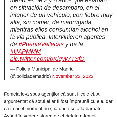
menores de 2 y 5 años que estaban
en situación de desamparo, en el
interior de un vehículo, con fiebre muy
alta, sin comer, de madrugada,
mientras ellos consumían alcohol en
la vía pública. Intervinieron agentes
de
#PuenteVallecas
y de la
#UAPMMM
pic.twitter.com/oKiqW7TSfD
— Policía Municipal de Madrid
(@policiademadrid)
November 22, 2022
Femeia le-a spus agenților că sunt fiicele ei. A
argumentat că soțul ei ar fi fost împreună cu ele, dar
că în acel moment nu știa unde se afla bărbatul.
Având în vedere starea de ebrietate a femeii,