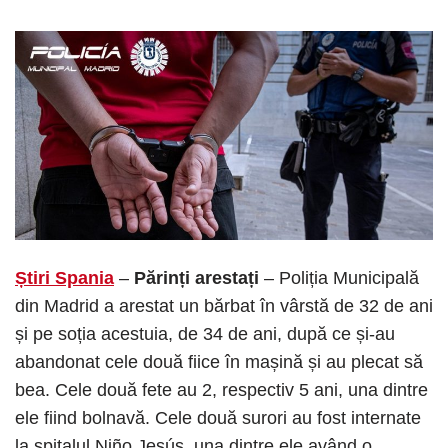
Știri Spania
–
Părinți arestați
– Poliția Municipală
din Madrid a arestat un bărbat în vârstă de 32 de ani
și pe soția acestuia, de 34 de ani, după ce și-au
abandonat cele două fiice în mașină și au plecat să
bea. Cele două fete au 2, respectiv 5 ani, una dintre
ele fiind bolnavă. Cele două surori au fost internate
la spitalul Niño Jesús, una dintre ele având o