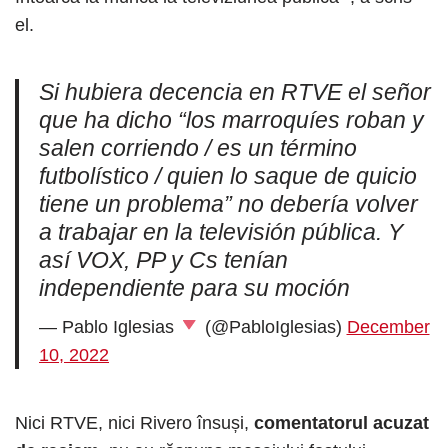
el.
Si hubiera decencia en RTVE el señor
que ha dicho “los marroquíes roban y
salen corriendo / es un término
futbolístico / quien lo saque de quicio
tiene un problema” no debería volver
a trabajar en la televisión pública. Y
así VOX, PP y Cs tenían
independiente para su moción
— Pablo Iglesias
(@PabloIglesias)
December
10, 2022
Nici RTVE, nici Rivero însuși,
comentatorul acuzat