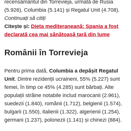
recensământul din Torrevieja, urmată de Rusia
(5.926), Columbia (5.141) și Regatul Unit (4.708).
Continuați să citiți
Citește și:
Dieta mediteraneană: Spania a fost
declarată cea mai sănătoasă țară din lume
Românii în Torrevieja
Pentru prima dată,
Columbia a depășit Regatul
Unit
. Dintre rezidenții ucraineni, 55% (5.227) sunt
femei, în timp ce 45% (4.285) sunt bărbați. Alte
populații străine notabile includ marocanii (2.961),
suedezii (1.840), românii (1.712), belgienii (1.574),
bulgarii (1.550), italienii (1.322), algerienii (1.254),
germani (1.237), polonezii (1.141) și chinezi (884).