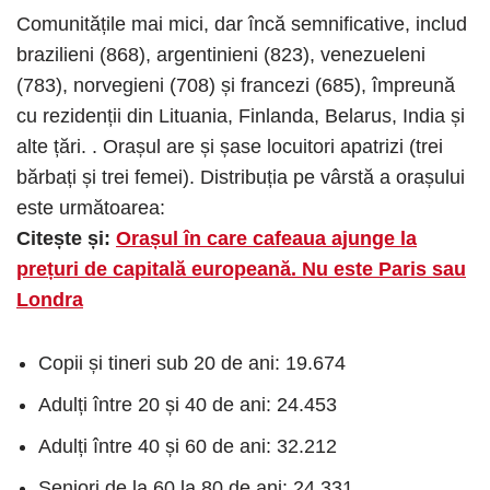
Comunitățile mai mici, dar încă semnificative, includ
brazilieni (868), argentinieni (823), venezueleni
(783), norvegieni (708) și francezi (685), împreună
cu rezidenții din Lituania, Finlanda, Belarus, India și
alte țări. . Orașul are și șase locuitori apatrizi (trei
bărbați și trei femei). Distribuția pe vârstă a orașului
este următoarea:
Citește și:
Orașul în care cafeaua ajunge la
prețuri de capitală europeană. Nu este Paris sau
Londra
Copii și tineri sub 20 de ani: 19.674
Adulți între 20 și 40 de ani: 24.453
Adulți între 40 și 60 de ani: 32.212
Seniori de la 60 la 80 de ani: 24.331