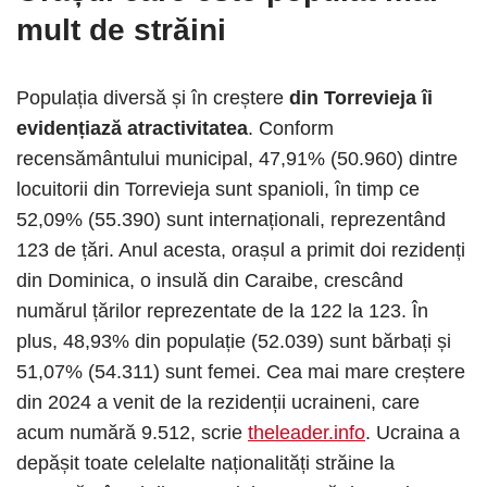
mult de străini
Populația diversă și în creștere
din Torrevieja îi
evidențiază atractivitatea
. Conform
recensământului municipal, 47,91% (50.960) dintre
locuitorii din Torrevieja sunt spanioli, în timp ce
52,09% (55.390) sunt internaționali, reprezentând
123 de țări. Anul acesta, orașul a primit doi rezidenți
din Dominica, o insulă din Caraibe, crescând
numărul țărilor reprezentate de la 122 la 123. În
plus, 48,93% din populație (52.039) sunt bărbați și
51,07% (54.311) sunt femei. Cea mai mare creștere
din 2024 a venit de la rezidenții ucraineni, care
acum numără 9.512, scrie
theleader.info
. Ucraina a
depășit toate celelalte naționalități străine la