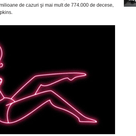
,8 milioane de cazuri şi mai mult de 774.000 de decese,
opkins.