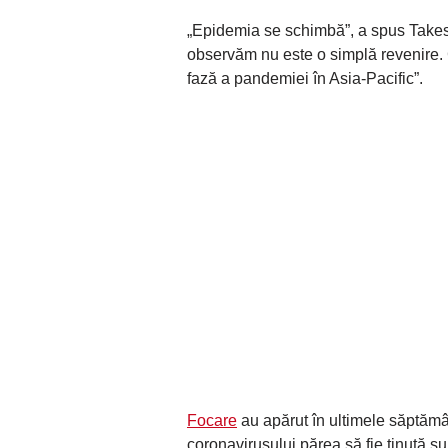
„Epidemia se schimbă”, a spus Takes
observăm nu este o simplă revenire. 
fază a pandemiei în Asia-Pacific”.
Focare
au apărut în ultimele săptămâ
coronavirusului părea să fie ţinută su