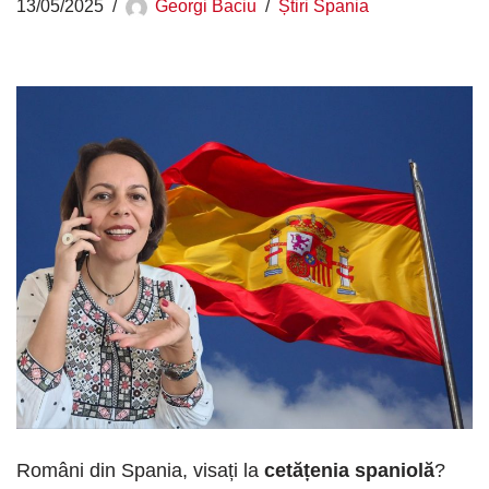
13/05/2025
Georgi Baciu
Știri Spania
Români din Spania, visați la
cetățenia spaniolă
?