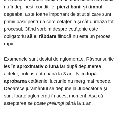
nu îndeplinești condițiile,
pierzi banii și timpul
degeaba. Este foarte important de știut și care sunt
primii pașii pentru a cere cetățenia și cât durează tot
procesul. Când vorbim despre cetățenie este
obligatoriu
să ai răbdare
fiindcă nu este un proces
rapid.
Examenele sunt destul de aglomerate. Răspunsurile
ies
în aproximativ o lună
iar după depunerea
actelor, poți aștepta până la 3 ani. Nici
după
aprobarea
cetățeniei lucrurile nu merg mai repede.
Deoarece jurământul se depune la Judecătorie și
sunt foarte aglomerați în acest moment. Așa că
așteptarea
se poate prelungi
până la 1 an.