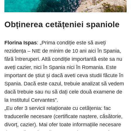
Obținerea cetățeniei spaniole
Florina Ispas
: „Prima condiție este să aveți
rezidența – NIE de minim de 10 ani aici în Spania,
fără întreruperi. Altă condiție importantă este sa nu
aveți cazier, nici în Spania nici în Romania. Este
important de știut și dacă aveti ceva studii făcute în
Spania. Dacă este cazul, trebuie analizat să vedem
dacă trebuie sau nu să dați cele două examene de
la Institutul Cervantes”.
„Eu ofer 3 servicii relaționate cu cetățenia: fac
traducerile necesare (certificate naștere, căsătorie,
divorț, cazier). Mai ofer toate informațiile necesare