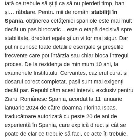
Iată ce trebuie să știți ca să nu pierdeți timp, bani
și… răbdare. Pentru mii de români
stabiliți în
Spania
, obținerea cetățeniei spaniole este mai mult
decât un pas birocratic – este o etapă decisivă spre
stabilitate, drepturi egale și un viitor mai sigur. Dar
puțini cunosc toate detaliile esențiale și greșelile
frecvente care pot întârzia sau chiar bloca întregul
proces. De la rezidența de minimum 10 ani, la
examenele Institutului Cervantes, cazierul curat și
dosarul corect completat, pașii sunt mai exigenți
decât par. Republicăm acest interviu exclusiv pentru
Ziarul Românesc Spania, acordat la 11 ianuarie
ianuarie 2024 de către doamna Florina Ispas,
traducătoare autorizată cu peste 20 de ani de
experiență în Spania, care explică direct și cât se
poate de clar ce trebuie să faci, ce acte îți trebuie,