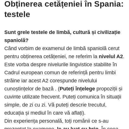
Obținerea cetățeniei
în Spania:
testele
Sunt grele testele de limbă, cultură și civilizație
spaniolă?
Când vorbim de examenul de limbă spaniolă cerut
pentru obținerea cetățeniei, ne referim la
nivelul A2
.
Este vorba despre nivelurile lingvistice stabilite în
Cadrul european comun de referință pentru limbi
străine iar acest A2 corespunde nivelului
cunoștințelor de bază . (
Puteți înțelege
propoziții și
cuvinte utilizate frecvent. Puteți comunica în situații
simple, de zi cu zi. Vă puteți descrie trecutul,
educația și mediul în care vă aflați).
Din experiența personală, toți românii ce s-au