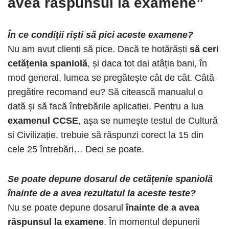
avea răspunsul la examene”
În ce condiții riști să pici aceste examene?
Nu am avut clienți să pice. Dacă te hotărăști
să ceri
cetățenia spaniolă
, și daca tot dai atâția bani, în
mod general, lumea se pregătește cât de cât. Câtă
pregătire recomand eu? Să citească manualul o
dată și să facă întrebările aplicatiei. Pentru a lua
examenul CCSE
, așa se numește testul de Cultură
si Civilizație, trebuie să răspunzi corect la 15 din
cele 25 întrebări… Deci se poate.
Se poate depune dosarul de cetățenie spaniolă
înainte de a avea rezultatul la aceste teste?
Nu se poate depune dosarul
înainte de a avea
răspunsul la examene
. În momentul depunerii