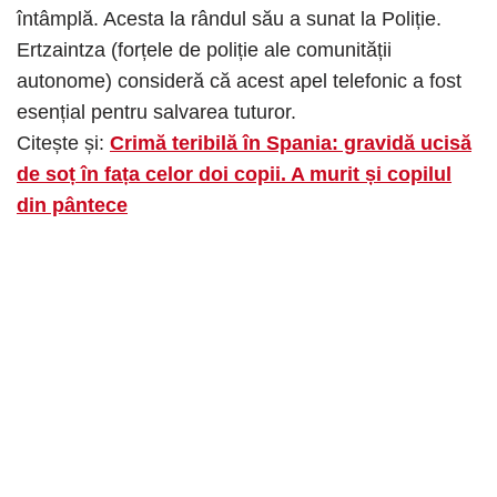
întâmplă. Acesta la rândul său a sunat la Poliție.
Ertzaintza (forțele de poliție ale comunității
autonome) consideră că acest apel telefonic a fost
esențial pentru salvarea tuturor.
Citește și:
Crimă teribilă în Spania: gravidă ucisă
de soț în fața celor doi copii. A murit și copilul
din pântece