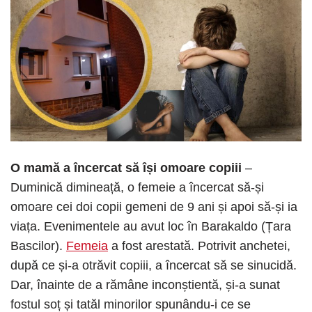
O mamă a încercat să își omoare copiii
–
Duminică dimineață, o femeie a încercat să-și
omoare cei doi copii gemeni de 9 ani și apoi să-și ia
viața. Evenimentele au avut loc în Barakaldo (Țara
Bascilor).
Femeia
a fost arestată. Potrivit anchetei,
după ce și-a otrăvit copiii, a încercat să se sinucidă.
Dar, înainte de a rămâne inconștientă, și-a sunat
fostul soț și tatăl minorilor spunându-i ce se