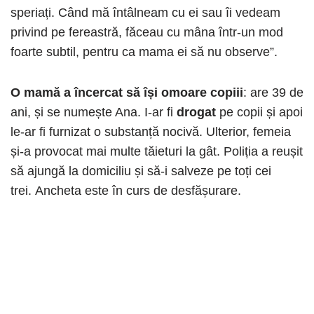
speriați. Când mă întâlneam cu ei sau îi vedeam
privind pe fereastră, făceau cu mâna într-un mod
foarte subtil, pentru ca mama ei să nu observe”.
O mamă a încercat să își omoare copiii
: are 39 de
ani, și se numește Ana. I-ar fi
drogat
pe copii și apoi
le-ar fi furnizat o substanță nocivă. Ulterior, femeia
și-a provocat mai multe tăieturi la gât. Poliția a reușit
să ajungă la domiciliu și să-i salveze pe toți cei
trei. Ancheta este în curs de desfășurare.