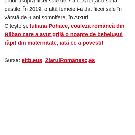
omor asupra fiicei sale de 7 ani. A forțat-o să ia
pastile. În 2019, o altă femeie i-a dat fiicei sale în
vârstă de 9 ani somnifere, în Atxuri.
Citește și:
Iuliana Pohace, coafeza româncă din
Bilbao care a avut grijă o noapte de bebelușul
răpit din maternitate, iată ce a povestit
Sursa:
eitb.eus
,
ZiarulRomânesc,es