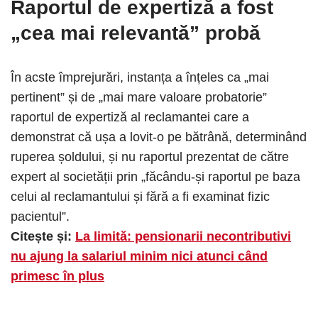
Raportul de expertiză a fost
„cea mai relevantă” probă
În acste împrejurări, instanța a înțeles ca „mai
pertinent” și de „mai mare valoare probatorie”
raportul de expertiză al reclamantei care a
demonstrat că ușa a lovit-o pe bătrână, determinând
ruperea șoldului, și nu raportul prezentat de către
expert al societății prin „făcându-și raportul pe baza
celui al reclamantului și fără a fi examinat fizic
pacientul”.
Citește și:
La limită: pensionarii necontributivi
nu ajung la salariul minim nici atunci când
primesc în plus