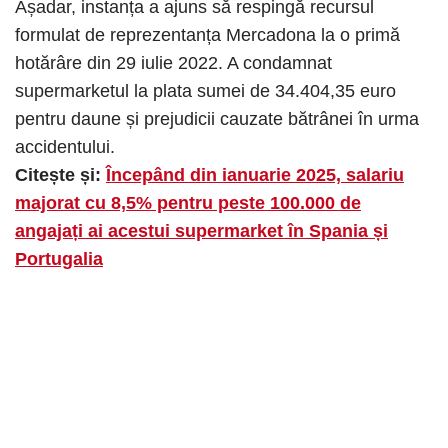
Așadar, instanța a ajuns să respingă recursul
formulat de reprezentanța Mercadona la o primă
hotărâre din 29 iulie 2022. A condamnat
supermarketul la plata sumei de 34.404,35 euro
pentru daune și prejudicii cauzate bătrânei în urma
accidentului.
Citește și:
Începând din ianuarie 2025, salariu
majorat cu 8,5% pentru peste 100.000 de
angajați ai acestui supermarket în Spania și
Portugalia