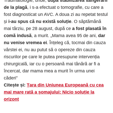
Traumatologie, unde,
după stabilizarea sângerării
de la plagă
, i s-a efectuat o tomografie, cu care a
fost diagnosticat un AVC. A doua zi au repetat testul
și
i-au spus că nu există soluție
. O săptămână
mai târziu, pe 28 august, după ce
a fost plasată în
comă indusă
, a murit. „Mama avea 95 de ani,
dar
nu venise vremea ei
. Înțeleg că, tocmai din cauza
vârstei ei, nu au putut să o opereze din cauza
riscurilor pe care le putea presupune intervenția
chirurgicală, iar cu o persoană mai tânără ar fi a
încercat, dar mama mea a murit în urma unei
căderi”
Citește și:
Țara din Uniunea Europeană cu cea
mai mare rată a șomajului: Nicio soluție la
orizont