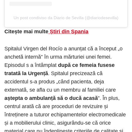
Un post condiviso da Diario de Sevilla (@diariodesevilla)
Citește mai multe
Știri din Spania
Spitalul Virgen del Rocío a anunțat că a început „o
anchetă internă” în urma mărturiei unei femei.
Episodul s a întâmplat
după ce femeia fusese
tratată la Urgență
. Spitalul precizează că
accidentul s-a produs „când pacienta, deja
externată, se afla cu un membru al familiei care
aștepta o ambulanță să o ducă acasă
”. În plus,
centrul arată că are proceduri de revizuire și
întreținere a tuturor echipamentelor electromedicale
și a mobilierului clinic, asigurându-se că orice
material care nu îndeplinește criteriile de calitate și