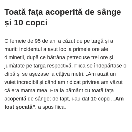
Toată fața acoperită de sânge
și 10 copci
O femeie de 95 de ani a căzut de pe targă și a
murit: Incidentul a avut loc la primele ore ale
dimineții, după ce bătrâna petrecuse trei ore și
jumătate pe targa respectivă. Fiica se îndepărtase o
clipă și se așezase la câțiva metri: „Am auzit un
vuiet incredibil și când am ridicat privirea am văzut
că era mama mea. Era la pământ cu toată fața
acoperită de sânge; de ​​fapt, i-au dat 10 copci. „
Am
fost șocată”
, a spus fiica.