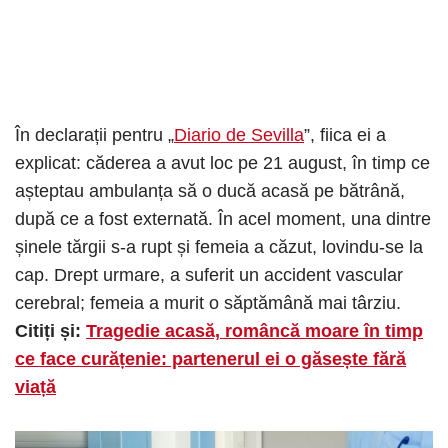
În declarații pentru „
Diario de Sevilla
”, fiica ei a
explicat: căderea a avut loc pe 21 august, în timp ce
așteptau ambulanța să o ducă acasă pe bătrână,
după ce a fost externată. În acel moment, una dintre
șinele tărgii s-a rupt și femeia a căzut, lovindu-se la
cap. Drept urmare, a suferit un accident vascular
cerebral; femeia a murit o săptămână mai târziu.
Citiți și:
Tragedie acasă, româncă moare în timp
ce face curățenie: partenerul ei o găsește fără
viață