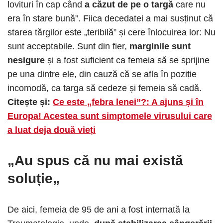
lovituri în cap când
a căzut de pe o targă
care nu
era în stare bună”. Fiica decedatei a mai susținut că
starea tărgilor este „teribilă” și cere înlocuirea lor: Nu
sunt acceptabile. Sunt din fier,
marginile sunt
nesigure
și a fost suficient ca femeia să se sprijine
pe una dintre ele, din cauză că se afla în poziție
incomodă, ca targa să cedeze și femeia să cadă.
Citește și:
Ce este „febra lenei”?: A ajuns și în
Europa! Acestea sunt simptomele virusului care
a luat deja două vieți
„A
u spus că nu mai există
soluție
„
De aici, femeia de 95 de ani a fost internată la