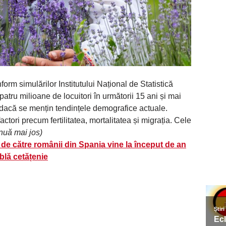
form simulărilor Institutului Național de Statistică
atru milioane de locuitori în următorii 15 ani și mai
 dacă se mențin tendințele demografice actuale.
ctori precum fertilitatea, mortalitatea și migrația. Cele
inuă mai jos)
de către românii din Spania vine la început de an
blă cetățenie