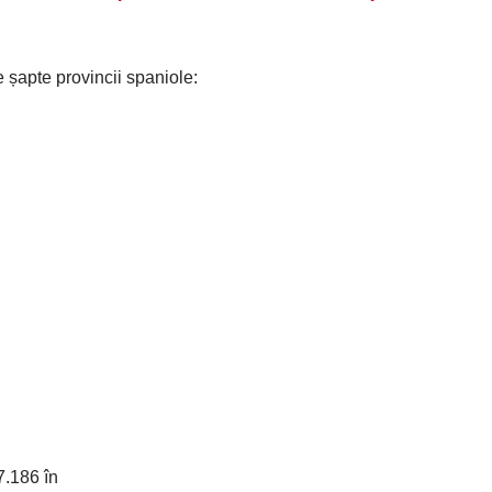
e șapte provincii spaniole:
7.186 în