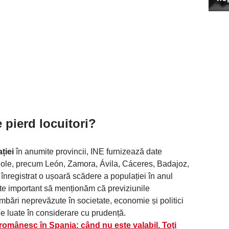
 pierd locuitori?
ției
în anumite provincii, INE furnizează date
niole, precum León, Zamora, Ávila, Cáceres, Badajoz,
înregistrat o ușoară scădere a populației în anul
te important să menționăm că previziunile
imbări neprevăzute în societate, economie și politici
ie luate în considerare cu prudență.
omânesc în Spania: când nu este valabil. Toţi