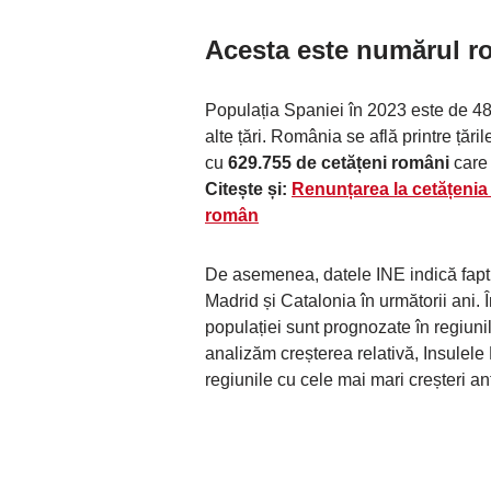
Acesta este
n
umărul r
Populația Spaniei în 2023 este de 48.
alte țări. România se află printre țări
cu
629.755 de cetățeni români
care 
Citește și:
Renunțarea la cetățenia 
român
De asemenea, datele INE indică faptu
Madrid și Catalonia în următorii ani.
populației sunt prognozate în regiuni
analizăm creșterea relativă, Insulel
regiunile cu cele mai mari creșteri an