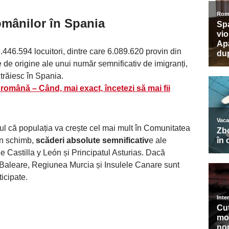
omânilor în Spania
446.594 locuitori, dintre care 6.089.620 provin din
le de origine ale unui număr semnificativ de imigranți,
trăiesc în Spania.
română – Când, mai exact, încetezi să mai fii
l că populația va crește cel mai mult în Comunitatea
 În schimb,
scăderi absolute semnificativ
e ale
le Castilla y León și Principatul Asturias. Dacă
e Baleare, Regiunea Murcia și Insulele Canare sunt
ticipate.