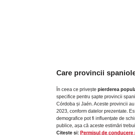
Care provincii spaniole
În ceea ce privește
pierderea popula
specifice pentru șapte provincii spa
Córdoba și Jaén. Aceste provincii au 
2023, conform datelor prezentate. Es
demografice pot fi influențate de sch
publice, așa că aceste estimări trebu
Citește și:
Permisul de conducere r