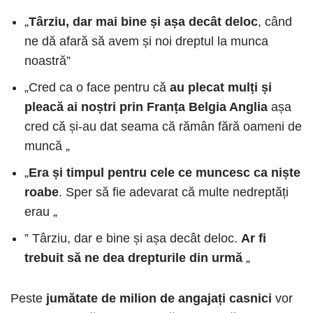
„
Târziu, dar mai bine și așa decât deloc
, când
ne dă afară să avem și noi dreptul la munca
noastră”
„Cred ca o face pentru că
au plecat mulți și
pleacă ai noștri prin Franța Belgia Anglia
așa
cred că și-au dat seama că rămân fără oameni de
muncă „
„
Era și timpul pentru cele ce muncesc ca niște
roabe
. Sper să fie adevarat că multe nedreptăți
erau „
” Târziu, dar e bine și așa decât deloc.
Ar fi
trebuit să ne dea drepturile din urmă
„
Peste
jumătate de milion de angajați casnici
vor