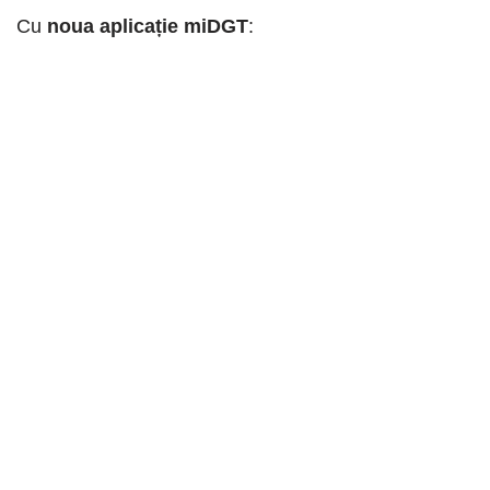
Cu
noua aplicație miDGT
: