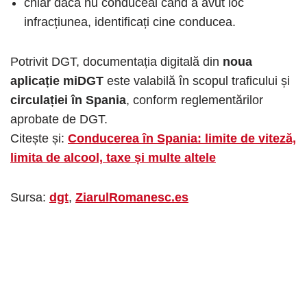
chiar dacă nu conduceai când a avut loc
infracțiunea, identificați cine conducea.
Potrivit DGT, documentația digitală din
noua
aplicație miDGT
este valabilă în scopul traficului și
circulației în Spania
, conform reglementărilor
aprobate de DGT.
Citește și:
Conducerea în Spania: limite de viteză,
limita de alcool, taxe și multe altele
Sursa:
dgt
,
ZiarulRomanesc.es