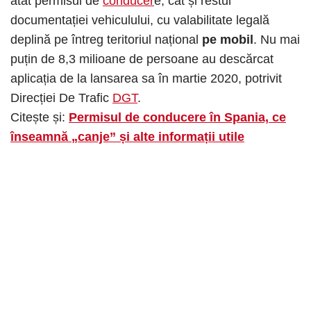
atât permisul de
conducer
e, cât și restul
documentației vehiculului, cu valabilitate legală
deplină pe întreg teritoriul național
pe mobil
. Nu mai
puțin de 8,3 milioane de persoane au descărcat
aplicația de la lansarea sa în martie 2020, potrivit
Direcției De Trafic
DGT
.
Citește și:
Permisul de conducere în Spania, ce
înseamnă „canje” și alte informații utile