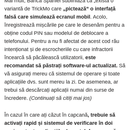
Mai mult, Banca Spaniei subliniază că „există o
variantă de TrickMo care
„pictează” o interfață
falsă care simulează ecranul mobil
. Acolo,
înregistrează mișcările pe care le desenăm pentru a
obține codul PIN sau modelul de deblocare a
telefonului. Pentru a nu fi afectat de acest cod rău
intenționat și de escrocheriile cu care infractorii
încearcă să păcălească utilizatorii,
este
recomandat să păstrați software-ul actualizat.
Să
vă asigurați mereu că sistemul de operare și toate
aplicațiile dvs. sunt mereu la zi. De asemenea, ar
trebui să descărcați aplicații numai din surse de
încredere.
(Continuați să citiți mai jos)
În cazul în care ați căzut în capcană
, trebuie să
activați rapid și sistemul de verificare în doi