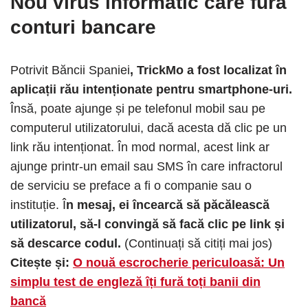
Nou virus informatic care fură
conturi bancare
Potrivit Băncii Spaniei
, TrickMo a fost localizat în
aplicații rău intenționate pentru smartphone-uri.
Însă, poate ajunge și pe telefonul mobil sau pe
computerul utilizatorului, dacă acesta dă clic pe un
link rău intenționat. În mod normal, acest link ar
ajunge printr-un email sau SMS în care infractorul
de serviciu se preface a fi o companie sau o
instituție. Î
n mesaj, ei încearcă să păcălească
utilizatorul, să-l convingă să facă clic pe link și
să descarce codul.
(Continuați să citiți mai jos)
Citește și:
O nouă escrocherie periculoasă: Un
simplu test de engleză îți fură toți banii din
bancă