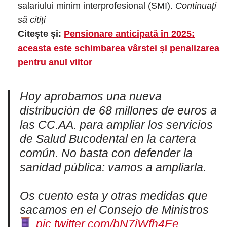
salariului minim interprofesional (SMI).
Continuați
să citiți
Citește și:
Pensionare anticipată în 2025:
aceasta este schimbarea vârstei și penalizarea
pentru anul viitor
Hoy aprobamos una nueva
distribución de 68 millones de euros a
las CC.AA. para ampliar los servicios
de Salud Bucodental en la cartera
común. No basta con defender la
sanidad pública: vamos a ampliarla.
Os cuento esta y otras medidas que
sacamos en el Consejo de Ministros
pic.twitter.com/bN7jWfh4Ee