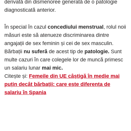
derivată din dismenoree generată de o patologie
diagnosticată anterior.
În special în cazul
concediului menstrual
, rolul noii
măsuri este să atenueze discriminarea dintre
angajații de sex feminin și cei de sex masculin.
Bărbații
nu suferă
de acest tip de
patologie.
Sunt
multe cazuri în care colegele lor de muncă primesc
un salariu lunar
mai mic.
Citește și:
Femeile din UE câștigă în medie mai
puțin decât bărbații: care este diferența de
salariu în Spania