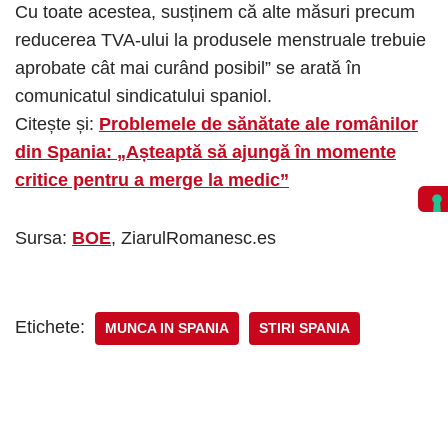
Cu toate acestea, susținem că alte măsuri precum
reducerea TVA-ului la produsele menstruale trebuie
aprobate cât mai curând posibil” se arată în
comunicatul sindicatului spaniol.
Citește și:
Problemele de sănătate ale românilor
din Spania: „Așteaptă să ajungă în momente
critice pentru a merge la medic”
Sursa:
BOE
, ZiarulRomanesc.es
Etichete:
MUNCA IN SPANIA
STIRI SPANIA