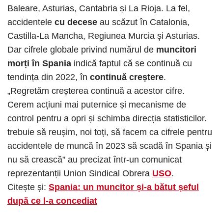
Baleare, Asturias, Cantabria și La Rioja. La fel,
accidentele
cu decese
au scăzut în Catalonia,
Castilla-La Mancha, Regiunea Murcia și Asturias.
Dar cifrele globale privind numărul de
muncitori
morți în Spania
indică faptul că se continuă cu
tendința din 2022, în
continuă creștere
.
„Regretăm creșterea continuă a acestor cifre.
Cerem acțiuni mai puternice și mecanisme de
control pentru a opri și schimba direcția statisticilor.
trebuie să reușim, noi toți, să facem ca cifrele pentru
accidentele de muncă în 2023 să scadă în Spania și
nu să crească” au precizat într-un comunicat
reprezentanții Union Sindical Obrera
USO
.
Citește și:
Spania: un muncitor și-a bătut șeful
după ce l-a concediat