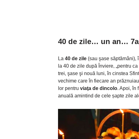
40 de zile… un an… 7
La
40 de zile
(sau şase săptămâni), în
la 40 de zile după Înviere, „pentru ca 
trei, şase şi nouă luni, în cinstea Sfi
vechime care în fiecare an prăznuiau zi
lor pentru
viaţa de dincolo
. Apoi, în
anuală amintind de cele șapte zile ale