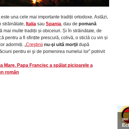
ste una cele mai importante tradiții ortodoxe. Astăzi,
n străinătate,
Italia
sau
Spania
, dau de
pomană
 mai multe tradiții și obiceiuri. Și în străinătate, de
că pentru a fi sfințite prescură, colivă, o sticlă cu vin și
or adormiți. „
Creştinii
nu-şi uită morţii
după
ciuni pentru ei şi de pomenirea numelui lor” potrivit
oia Mare. Papa Francisc a spălat picioarele a
 un român