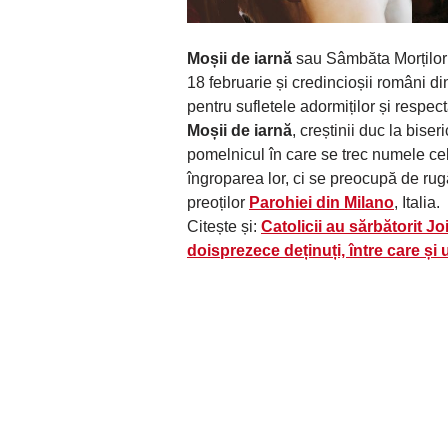
Moșii de iarnă
sau Sâmbăta Morților e
18 februarie și credincioșii români di
pentru sufletele adormiților și respectă
Moșii de iarnă
, creștinii duc la biseri
pomelnicul în care se trec numele cel
îngroparea lor, ci se preocupă de rugă
preoților
Parohiei din Milano
, Italia.
Citește și:
Catolicii au sărbătorit J
doisprezece deținuți, între care și