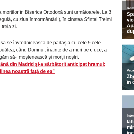
a morţilor în Biserica Ortodoxă sunt următoarele. La 3
gulă, cu ziua înmormântării), în cinstea Sfintei Treimi
 treia zi.
să se învrednicească de părtăşia cu cele 9 cete
 nouălea, când Domnul, înainte de a muri pe cruce, a
ugăm să-l moştenească şi morţii noştri.
ă din Madrid și-a sărbătorit anticipat hramul:
udinea noastră față de ea”