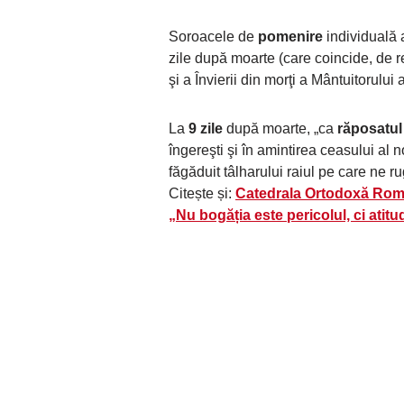
Soroacele de
pomenire
individuală 
zile după moarte (care coincide, de re
şi a Învierii din morţi a Mântuitorului a
La
9 zile
după moarte, „ca
răposatul
îngereşti şi în amintirea ceasului al
făgăduit tâlharului raiul pe care ne r
Citește și:
Catedrala Ortodoxă Român
„Nu bogăția este pericolul, ci atit