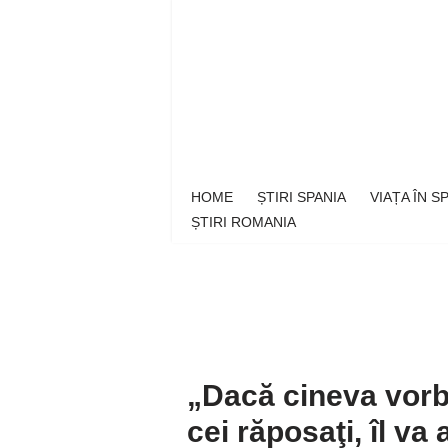
Sari
la
conținut
HOME
ȘTIRI SPANIA
VIAȚA ÎN 
ȘTIRI ROMANIA
„Dacă cineva vor
cei răposaţi, îl va 