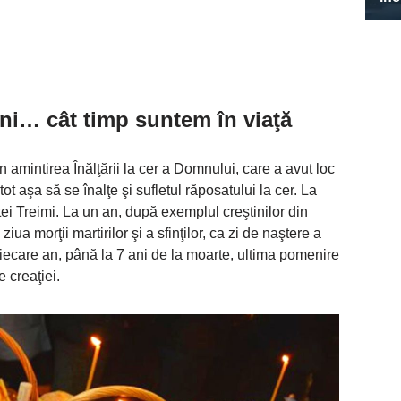
ani… cât timp suntem
în viaţă
 amintirea Înălţării la cer a Domnului, care a avut loc
tot aşa să se înalţe şi sufletul răposatului la cer. La
ntei Treimi. La un an, după exemplul creştinilor din
ua morţii martirilor şi a sfinţilor, ca zi de naştere a
 fiecare an, până la 7 ani de la moarte, ultima pomenire
 creaţiei.