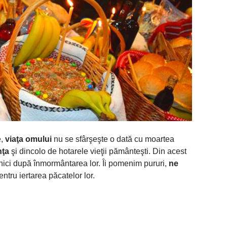
e,
viaţa omului
nu se sfârşeşte o dată cu moartea
nţa
şi dincolo de hotarele vieţii pământeşti. Din acest
nici după înmormântarea lor. Îi pomenim pururi,
ne
ntru iertarea păcatelor lor.