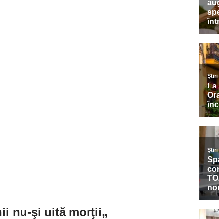
nii
nu-şi uită morţii
„