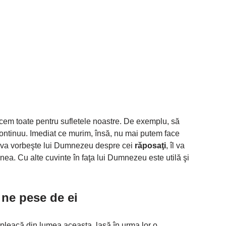
em toate pentru sufletele noastre. De exemplu, să
ontinuu. Imediat ce murim, însă, nu mai putem face
eva vorbeşte lui Dumnezeu despre cei
răposaţi
, îl va
ea. Cu alte cuvinte în faţa lui Dumnezeu este utilă şi
 ne pese de ei
leacă din lumea aceasta, lasă în urma lor o