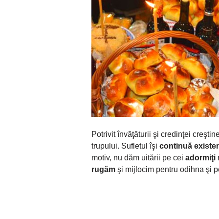
Potrivit învăţăturii şi credinţei creştin
trupului. Sufletul îşi
continuă existe
motiv, nu dăm uitării pe cei
adormiţi
rugăm
şi mijlocim pentru odihna şi pe