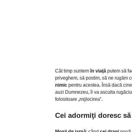
Cât timp suntem
în viaţă
putem să fac
priveghem, să postim, să ne rugăm c
nimic
pentru acestea. Însă dacă cin
auzi Dumnezeu, îi va asculta rugăciun
folositoare „mijlocirea”.
Cei adormiţi doresc să
Moșii de iarnă
: când
cei dragi
nouă p