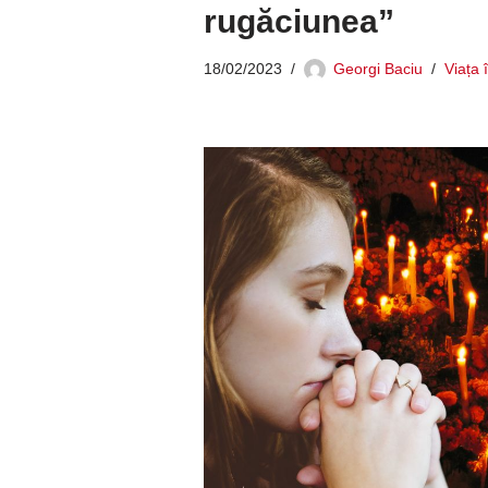
rugăciunea”
18/02/2023
Georgi Baciu
Viața 