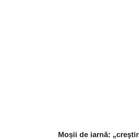
Moșii de iarnă
: „creşti