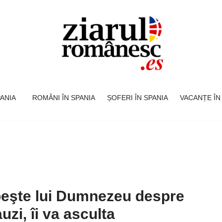
SPANIA
ROMÂNI ÎN SPANIA
ȘOFERI ÎN SPANIA
VACANȚE ÎN
beşte lui Dumnezeu despre
auzi, îi va asculta