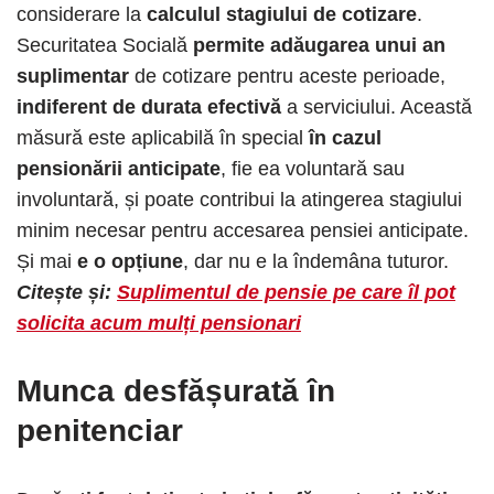
considerare la
calculul stagiului de cotizare
.
Securitatea Socială
permite adăugarea unui an
suplimentar
de cotizare pentru aceste perioade,
indiferent de durata efectivă
a serviciului. Această
măsură este aplicabilă în special
în cazul
pensionării anticipate
, fie ea voluntară sau
involuntară, și poate contribui la atingerea stagiului
minim necesar pentru accesarea pensiei anticipate.​
Și mai
e o opțiune
, dar nu e la îndemâna tuturor.
Citește și:
Suplimentul de pensie pe care îl pot
solicita acum mulți pensionari
Munca desfășurată în
penitenciar