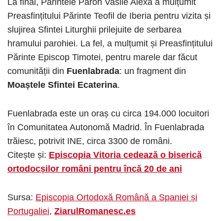
La final, Părintele Paroh Vasile Alexa a mulțumit
Preasfințitului Părinte Teofil de Iberia pentru vizita și
slujirea Sfintei Liturghii prilejuite de serbarea
hramului parohiei. La fel, a mulțumit și Preasfințitului
Părinte Episcop Timotei, pentru marele dar făcut
comunității din
Fuenlabrada
: un fragment din
Moaștele Sfintei Ecaterina
.
Fuenlabrada este un oraș cu circa 194.000 locuitori
în Comunitatea Autonomă Madrid. În Fuenlabrada
trăiesc, potrivit INE, circa 3300 de români.
Citește și:
Episcopia Vitoria cedează o biserică
ortodocșilor români pentru încă 20 de ani
Sursa:
Episcopia Ortodoxă Română a Spaniei și
Portugaliei
,
ZiarulRomanesc.es