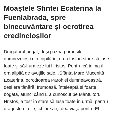
Moaștele Sfintei Ecaterina la
Fuenlabrada
, spre
binecuvântare și ocrotirea
credincioșilor
Dregătorul bogat, deși păzea poruncile
dumnezeiești din copilărie, nu a fost în stare să lase
toate și să-I urmeze lui Hristos. Pentru că inima îi
era alipită de avuțiile sale. „Sfânta Mare Muceniță
Ecaterina, ocrotitoarea Parohiei dumneavoastră,
deși era tânără, frumoasă, înțeleaptă și foarte
bogată, atunci când L-a cunoscut pe Mântuitorul
Hristos, a fost în stare să lase toate în urmă, pentru
dragostea Lui, și chiar să-și dea viața pentru El.