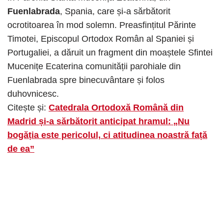
Fuenlabrada
, Spania, care și-a sărbătorit
ocrotitoarea în mod solemn. Preasfințitul Părinte
Timotei, Episcopul Ortodox Român al Spaniei și
Portugaliei, a dăruit un fragment din moaștele Sfintei
Mucenițe Ecaterina comunității parohiale din
Fuenlabrada spre binecuvântare și folos
duhovnicesc.
Citește și:
Catedrala Ortodoxă Română din
Madrid și-a sărbătorit anticipat hramul: „Nu
bogăția este pericolul, ci atitudinea noastră față
de ea”