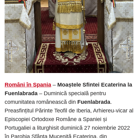
Români în Spania
–
Moaștele Sfintei Ecaterina la
Fuenlabrada
– Duminică specială pentru
comunitatea românească din
Fuenlabrada
.
Preasfințitul Părinte Teofil de Iberia, Arhiereu-vicar al
Episcopiei Ortodoxe Române a Spaniei și
Portugaliei a liturghisit duminică 27 noiembrie 2022
în Parohia Sfânta Muceniță Ecaterina, din