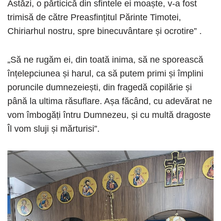
Astăzi, o părticică din sfintele ei moaște, v-a fost
trimisă de către Preasfințitul Părinte Timotei,
Chiriarhul nostru, spre binecuvântare și ocrotire” .
„Să ne rugăm ei, din toată inima, să ne sporească
înțelepciunea și harul, ca să putem primi și împlini
poruncile dumnezeiești, din fragedă copilărie și
până la ultima răsuflare. Așa făcând, cu adevărat ne
vom îmbogăți întru Dumnezeu, și cu multă dragoste
Îl vom sluji și mărturisi”.