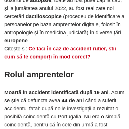
dosarul de
autopsie
, toate au fost puse cap la cap,
și la jumătatea anului 2022, au fost realizate noi
cercetări
dactiloscopice
(procedeu de identificare a
persoanelor pe baza amprentelor digitale, folosit în
antropologie și în medicina judiciară) în diverse țări
europene
.
Citește și:
Ce faci în caz de accident rutier, știi
cum să te comporți în mod corect?
Rolul amprentelor
Moartă în accident identificată după 19 ani
. Acum
se știe că defuncta avea
44 de ani
când a suferit
accidentul fatal: după noile investigații a rezultat o
posibilă coincidență cu Portugalia. Nu era o simplă
coincidență, pentru că în cele din urmă a fost