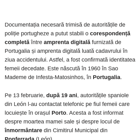
Documentația necesară trimisă de autoritățile de
poliție portugheze a putut stabili o
corespondență
completă
între
amprenta digitală
furnizată de
Portugalia și amprenta digitală luată cadavrului în
ziua accidentului. Astfel, a fost confirmată identitatea
femeii decedate. Este născută în 1960 în Sao
Mademe de Infesta-Matosinhos, în
Portugalia
.
Pe 13 februarie,
după 19 ani
, autoritățile spaniole
din León l-au contactat telefonic pe fiul femeii care
locuiește în orașul
Porto
. Acesta a fost informat
despre moartea mamei sale și despre locul de
înmormântare
din Cimitirul Municipal din
Ponferrada
(León).