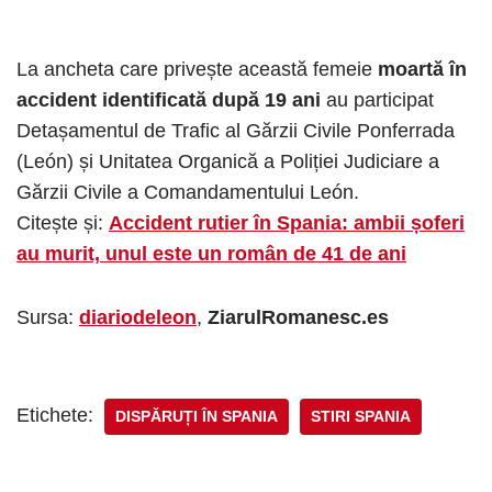
La ancheta care privește această femeie
moartă în
accident identificată după 19 ani
au participat
Detașamentul de Trafic al Gărzii Civile Ponferrada
(León) și Unitatea Organică a Poliției Judiciare a
Gărzii Civile a Comandamentului León.
Citește și:
Accident rutier în Spania: ambii șoferi
au murit, unul este un român de 41 de ani
Sursa:
diariodeleon
,
ZiarulRomanesc.es
Etichete:
DISPĂRUȚI ÎN SPANIA
STIRI SPANIA