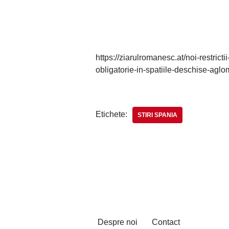
https://ziarulromanesc.at/noi-restric
obligatorie-in-spatiile-deschise-aglo
Etichete:
STIRI SPANIA
Despre noi
Contact