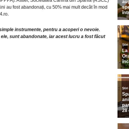
 (IPPPA). Astfel, Societatea Canină din Spania (RSCE)
âini au fost abandonați, cu 50% mai mult decât în mod
4.ro.
 simple instrumente, pentru a acoperi o nevoie.
le, sunt abandonate, iar acest lucru a fost făcut