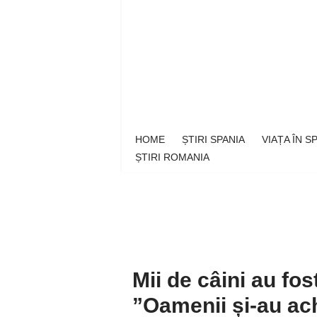
Sari
la
conținut
HOME
ȘTIRI SPANIA
VIAȚA ÎN 
ȘTIRI ROMANIA
Mii de câini au fos
”Oamenii și-au ach