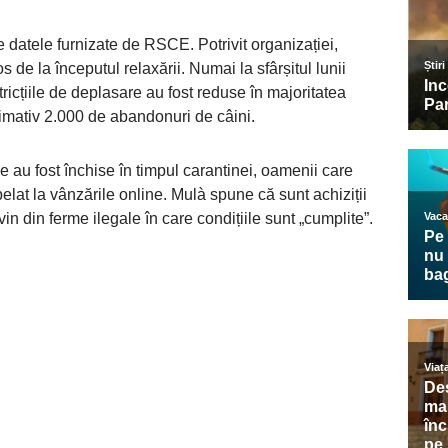
e datele furnizate de RSCE. Potrivit organizației,
 de la începutul relaxării. Numai la sfârșitul lunii
ricțiile de deplasare au fost reduse în majoritatea
oximativ 2.000 de abandonuri de câini.
 au fost închise în timpul carantinei, oamenii care
at la vânzările online. Mulà spune că sunt achiziții
in din ferme ilegale în care condițiile sunt „cumplite”.