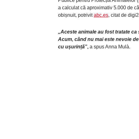
Publice pentru Protecția Animalelor
a calculat că aproximativ 5.000 de c
obișnuit, potrivit
abc.es
, citat de digi2
„Aceste animale au fost tratate ca
Acum, când nu mai este nevoie de e
cu ușurință”
,
a spus Anna Mulà.