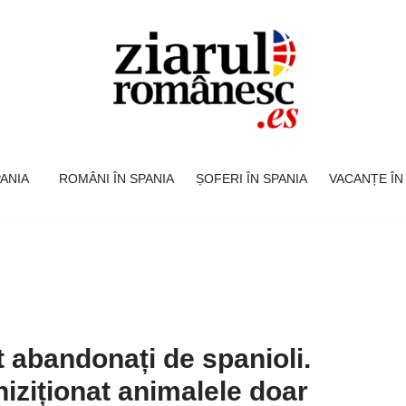
SPANIA
ROMÂNI ÎN SPANIA
ȘOFERI ÎN SPANIA
VACANȚE ÎN
t abandonați de spanioli.
iziționat animalele doar