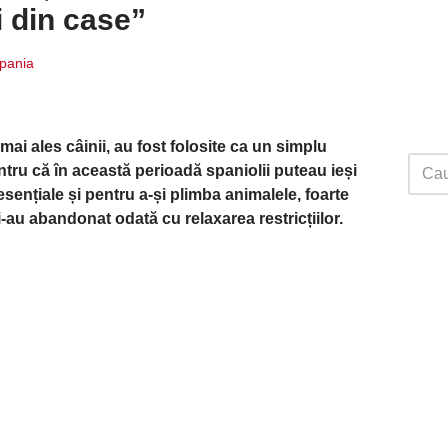
i din case”
Spania
ai ales câinii, au fost folosite ca un simplu
ntru că în această perioadă spaniolii puteau ieși
ențiale și pentru a-și plimba animalele, foarte
i-au abandonat odată cu relaxarea restricțiilor.