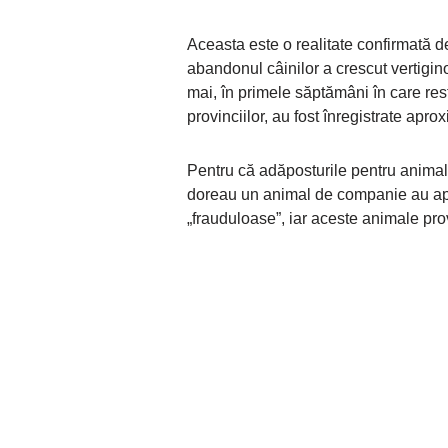
Aceasta este o realitate confirmată d
abandonul câinilor a crescut vertiginos
mai, în primele săptămâni în care rest
provinciilor, au fost înregistrate apr
Pentru că adăposturile pentru animale
doreau un animal de companie au apel
„frauduloase”, iar aceste animale prov