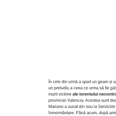
În cele din urmă a spart un geam și a
un preludiu a ceea ce urma să fie găsit
murit victime
ale torentului necontr
provinciei Valencia. Acestea sunt două
Mariano a sunat din nou la Serviciile
înmormântare. Până acum, după amiaz