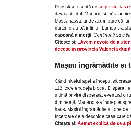
Povestea relatată de
lasprovincias.e
devastat totul. Mariano și Inés locui
Massanassa, unde acum pare că lumea 
parter, erau părinții lui. Lumea s-a sf
capcană a morții
.
Continuați să citiți
Citește și:
„Avem nevoie de ajutor,
decese în provincia Valencia după 
Mașini îngrămădite și 
Când nivelul apei a început să creasc
112, care era deja blocat. Disperat, a
ultimă privire disperată, eventual o r
dimineață, Mariano s-a îndreptat spre
haos. Mașini îngrămădite și tone de n
încercare de a deschide casa care dă 
Citește și:
Aemet explică de ce a pl