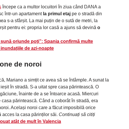
s
începe ca a multor locuitori în ziua când DANA a
esc într-un apartament
la primul etaj
pe o stradă din
s-a sfârșit. La mai puțin de o sută de metri, la
ârșit pentru ei: propria lor casă a ajuns să devină
o
 sună oriunde poți”: Spania confirmă multe
inundațiile de azi-noapte
tone de noroi
ă, Mariano a simțit ce avea să se întâmple. A sunat la
 ieșit în stradă. S-a uitat spre casa părintească. O
ugăciune, înainte de a se întoarce acasă. Miercuri
 casa părintească. Când a coborât în ​​stradă, era
oroi. Același noroi care a făcut imposibilă orice
acces la casa părinților săi.
Continuați să citiți
ouat atât de mult în Valencia