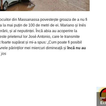
ocuitor din Massanassa povestește groaza de a nu fi
uia la mai puțin de 100 de metri de ei. Mariano și Inés
rării, și al neputinței. Încă abia au acoperire la
 este prietenul lor José Antonio, care le transmite
foarte supărat și mi-a spus: „Cum poate fi posibil
rele părinților mei miercuri dimineață și
încă nu au
i jos