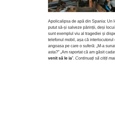
Apolicalipsa de apă din Spania: Un l
putut să-și salveze părinții, deși loc
sunt exemplul viu al tragediei și dispe
telefonul mobil, așa că interlocutorul
angoasa pe care o suferă: „M-a sunat 
asta?” „Am raportat că am găsit cadav
venit să le ia
”.
Continuați să citiți ma