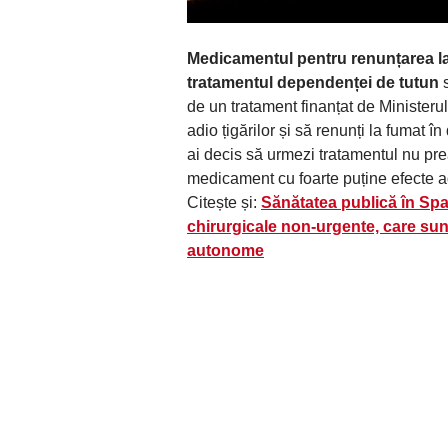
Medicamentul pentru renunțarea l
tratamentul dependenței de tutun
s
de un tratament finanțat de Ministeru
adio țigărilor și să renunți la fumat î
ai decis să urmezi tratamentul nu prea
medicament cu foarte puține efecte 
Citește și:
Sănătatea publică în Span
chirurgicale non-urgente, care sunt
autonome