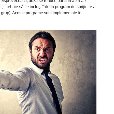
 treisprezecea zi, doza se reduce până în a 25-a zi.
ii trebuie să fie incluși într-un program de sprijinire a
e grup). Aceste programe sunt implementate în