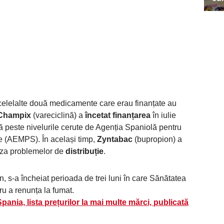
 celelalte două medicamente care erau finanțate au
Champix
(vareciclină) a
încetat finanțarea
în iulie
ă peste nivelurile cerute de Agenția Spaniolă pentru
 (AEMPS). În același timp,
Zyntabac
(bupropion) a
uza problemelor de
distribuție
.
n, s-a încheiat perioada de trei luni în care Sănătatea
u a renunța la fumat.
pania, lista prețurilor la mai multe mărci, publicată