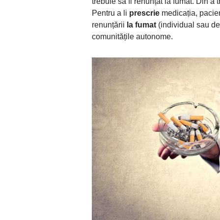
trebuie să fi renunțat la fumat. Din a
Pentru a li
prescrie
medicația, pacienț
renunțării
la fumat
(individual sau d
comunitățile autonome.