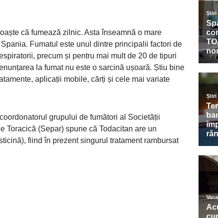
noaște că fumează zilnic. Asta înseamnă o mare
pania. Fumatul este unul dintre principalii factori de
respiratorii, precum și pentru mai mult de 20 de tipuri
 renunțarea la fumat nu este o sarcină ușoară. Știu bine
ratamente, aplicații mobile, cărți și cele mai variate
ordonatorul grupului de fumători al Societății
e Toracică (Separ) spune că Todacitan are un
sticină), fiind în prezent singurul tratament rambursat