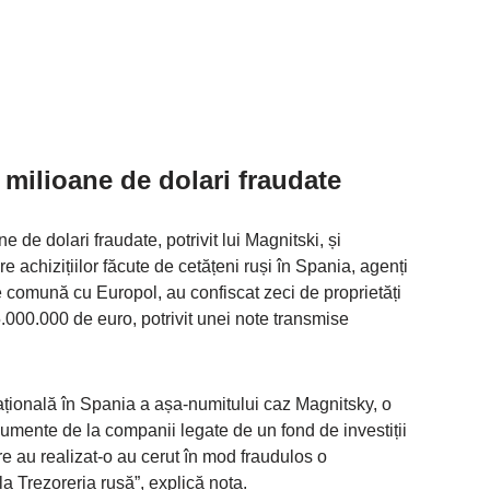
 milioane de dolari fraudate
de dolari fraudate, potrivit lui Magnitski, și
 achizițiilor făcute de cetățeni ruși în Spania, agenți
ne comună cu Europol, au confiscat zeci de proprietăți
.000.000 de euro, potrivit unei note transmise
țională în Spania a așa-numitului caz Magnitsky, o
cumente de la companii legate de un fond de investiții
re au realizat-o au cerut în mod fraudulos o
a Trezoreria rusă”, explică nota.