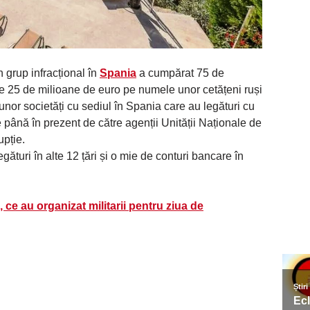
 grup infracțional în
Spania
a cumpărat 75 de
 de 25 de milioane de euro pe numele unor cetățeni ruși
 unor societăți cu sediul în Spania care au legături cu
ite până în prezent de către agenții Unității Naționale de
upție.
ături în alte 12 țări și o mie de conturi bancare în
 ce au organizat militarii pentru ziua de