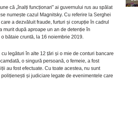
ne că „înalți funcționari” ai guvernului rus au spălat
e se numește cazul Magnitsky. Cu referire la Serghei
are a dezvăluit fraude, furturi și corupție în cadrul
e a murit după aproape un an de detenție în
o bătaie cruntă, la 16 noiembrie 2019.
u legături în alte 12 țări și o mie de conturi bancare
ocamdată, o singură persoană, o femeie, a fost
iții au fost efectuate. Cu toate acestea, nu sunt
i polițienești și judiciare legate de evenimentele care