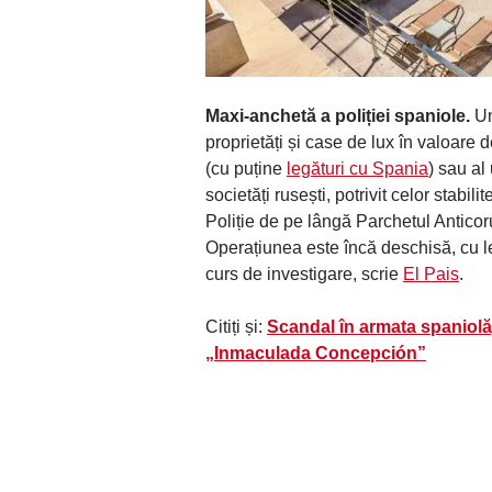
Maxi-anchetă a poliției spaniole.
Un
proprietăți și case de lux în valoare
(cu puține
legături cu Spania
) sau al
societăți rusești, potrivit celor stabil
Poliție de pe lângă Parchetul Anticor
Operațiunea este încă deschisă, cu leg
curs de investigare, scrie
El Pais
.
Citiți și:
Scandal în armata spaniolă,
„Inmaculada Concepción”