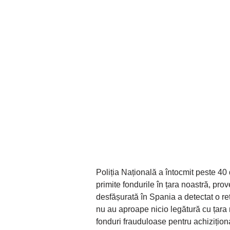
Poliția Națională a întocmit peste 40
primite fondurile în țara noastră, prov
desfășurată în Spania a detectat o re
nu au aproape nicio legătură cu țara n
fonduri frauduloase pentru achiziționa