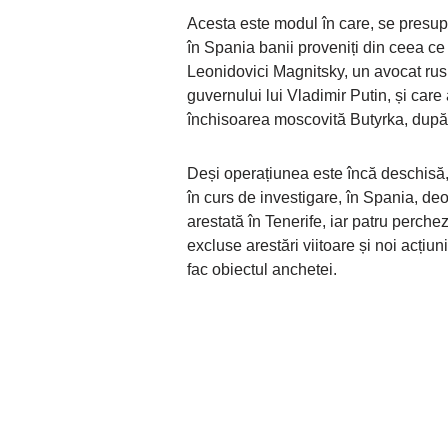
Acesta este modul în care, se presupu
în Spania banii proveniți din ceea c
Leonidovici Magnitsky, un avocat rus c
guvernului lui Vladimir Putin, și car
închisoarea moscovită Butyrka, după 
Deși operațiunea este încă deschisă, c
în curs de investigare, în Spania, de
arestată în Tenerife, iar patru perchez
excluse arestări viitoare și noi acțiun
fac obiectul anchetei.