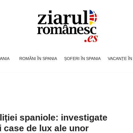
SPANIA
ROMÂNI ÎN SPANIA
ȘOFERI ÎN SPANIA
VACANȚE ÎN
iției spaniole: investigate
i case de lux ale unor