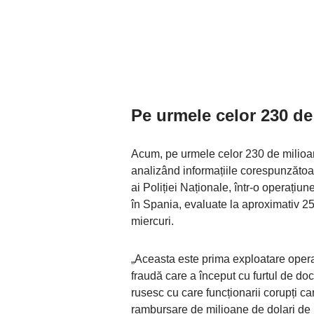
Pe urmele celor 230 de
Acum, pe urmele celor 230 de milioane 
analizând informațiile corespunzătoare
ai Poliției Naționale, într-o operațiu
în Spania, evaluate la aproximativ 25
miercuri.
„Aceasta este prima exploatare opera
fraudă care a început cu furtul de do
rusesc cu care funcționarii corupți ca
rambursare de milioane de dolari de l