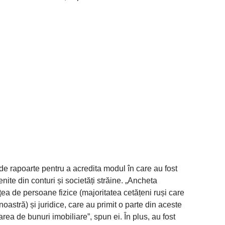
 de rapoarte pentru a acredita modul în care au fost
enite din conturi și societăți străine. „Ancheta
țea de persoane fizice (majoritatea cetățeni ruși care
oastră) și juridice, care au primit o parte din aceste
rea de bunuri imobiliare”, spun ei. În plus, au fost