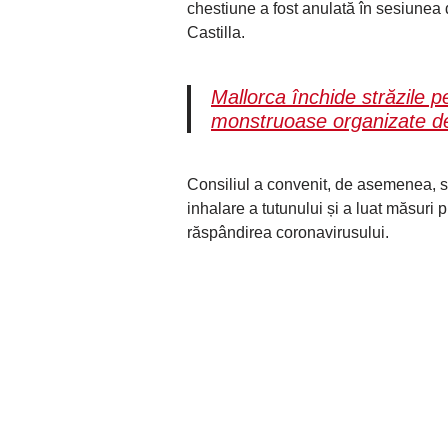
chestiune a fost anulată în sesiunea 
Castilla.
Mallorca închide străzile p
monstruoase organizate de
Consiliul a convenit, de asemenea, să
inhalare a tutunului și a luat măsuri 
răspândirea coronavirusului.