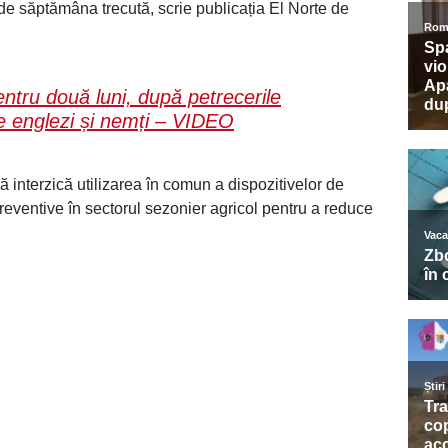
de săptămâna trecută, scrie publicația El Norte de
entru două luni, după petrecerile
 englezi și nemți – VIDEO
 interzică utilizarea în comun a dispozitivelor de
preventive în sectorul sezonier agricol pentru a reduce