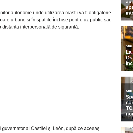
unilor autonome unde utilizarea măștii va fi obligatorie
oare urbane și în spațiile închise pentru uz public sau
ă distanța interpersonală de siguranță.
l guvernator al Castilei și León, după ce aceeași