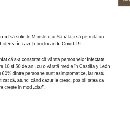
acord să solicite Ministerului Sănătății să permită un
chiderea în cazul unui focar de Covid-19.
niat că s-a constatat că vârsta persoanelor infectate
tre 10 și 50 de ani, cu o vârstă medie în Castilla y León
u 80% dintre persoane sunt asimptomatice, iar restul
izat că, atunci când cazurile cresc, posibilitatea ca
 crește în mod „clar”.