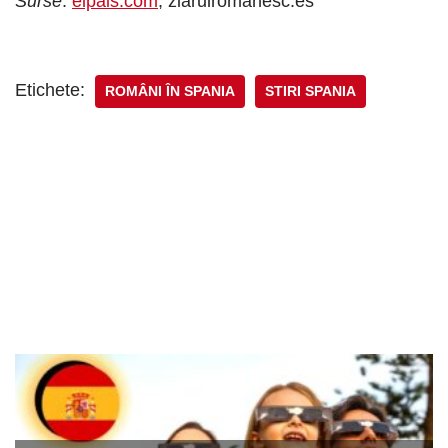
Surse
:
elpais.com
, ziarulromanesc.es
Etichete:
ROMÂNI ÎN SPANIA
STIRI SPANIA