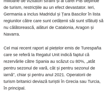
milioane de vizitatori străini și al cărei PIB depinde
de turism, restricțiile au un efect devastator. Ieri,
Germania a inclus Madridul și Țara Bascilor în lista
regiunilor către care sunt cetățenii săi sunt sfătuiți să
nu călătorească, alături de Catalonia, Aragon și
Navarra.
Cel mai recent raport al piețelor emis de Turespaña
care se referă la Regatul Unit indică faptul că
rezervările către Spania au scăzut cu 80%, „atât
pentru sezonul de vară, cât și pentru sezonul de
iarnă”, chiar și pentru anul 2021. Operatorii de
turism britanici deviază turiștii în Grecia sau Turcia,
în principal.