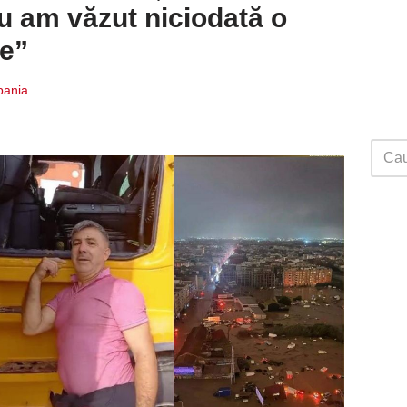
nu am văzut niciodată o
re”
Spania