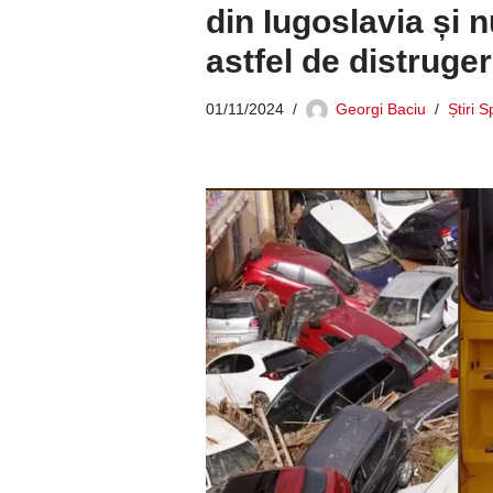
din Iugoslavia și 
astfel de distruge
01/11/2024
Georgi Baciu
Știri 