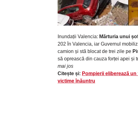
Inundații Valencia:
Mărturia unui ș
202 în Valencia, iar Guvernul mobiliz
camion și stă blocat de trei zile pe
Pi
să oprească din cauza forței apei și t
mai jos
Citește și:
Pompierii eliberează un 
victime înăuntru