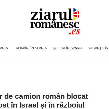
SPANIA
ROMÂNI ÎN SPANIA
ȘOFERI ÎN SPANIA
VACANȚE ÎN
er de camion român blocat
st în Israel și în războiul