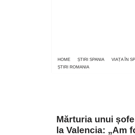
Sari
la
conținut
HOME
ȘTIRI SPANIA
VIAȚA ÎN 
ȘTIRI ROMANIA
Mărturia unui șof
la Valencia: „Am fo