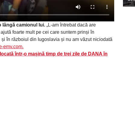
 lângă camionul lui.
„L-am întrebat dacă are
ajută foarte mult pe cei care suntem prinși în
l și în războiul din Iugoslavia și nu am văzut niciodată
te-emv.com.
ocată într-o mașină timp de trei zile de DANA în