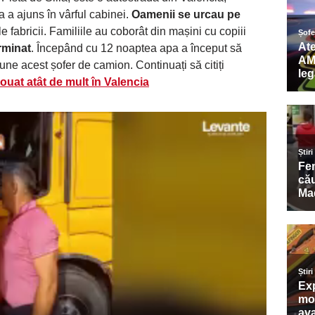
 a ajuns în vârful cabinei.
Oamenii se urcau pe
 fabricii. Familiile au coborât din mașini cu copiii
rminat
. Începând cu 12 noaptea apa a început să
pune acest șofer de camion. Continuați să citiți
ouat atât de mult în Valencia