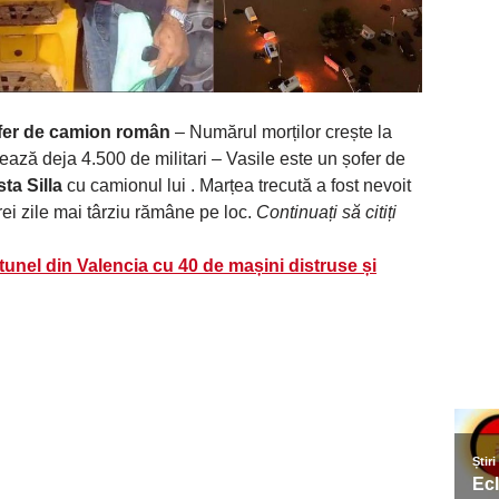
ofer de camion român
– Numărul morților crește la
ează deja 4.500 de militari – Vasile este un șofer de
sta Silla
cu camionul lui . Marțea trecută a fost nevoit
rei zile mai târziu rămâne pe loc.
Continuați să citiți
tunel din Valencia cu 40 de mașini distruse și