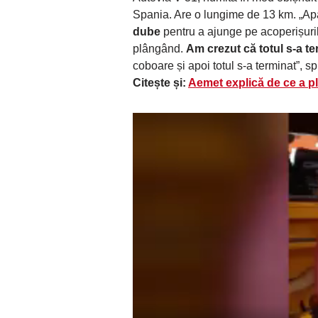
Spania. Are o lungime de 13 km. „Apa
dube
pentru a ajunge pe acoperișurile
plângând.
Am crezut că totul s-a te
coboare și apoi totul s-a terminat”, s
Citește și:
Aemet explică de ce a pl