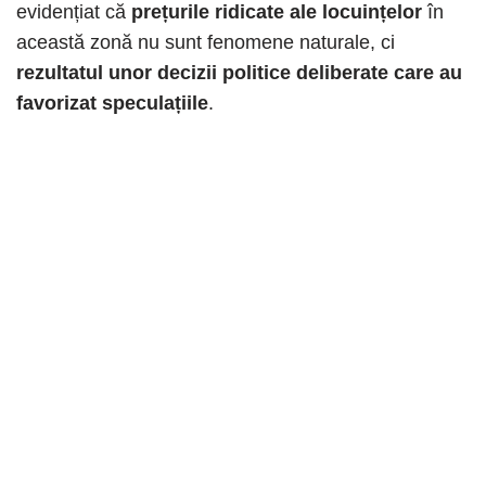
evidențiat că
prețurile ridicate ale locuințelor
în
această zonă nu sunt fenomene naturale, ci
rezultatul unor decizii politice deliberate care au
favorizat speculațiile
. ​