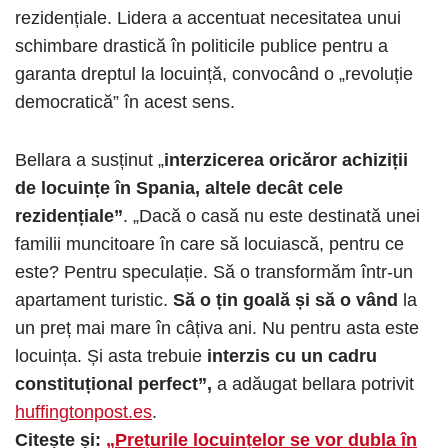
rezidențiale. Lidera a accentuat necesitatea unui
schimbare drastică în politicile publice pentru a
garanta dreptul la locuință, convocând o „revoluție
democratică” în acest sens.
Bellara a susținut „
interzicerea oricăror achiziții
de locuințe în Spania, altele decât cele
rezidențiale”
. „Dacă o casă nu este destinată unei
familii muncitoare în care să locuiască, pentru ce
este? Pentru speculație. Să o transformăm într-un
apartament turistic.
Să o țin goală și să o vând
la
un preț mai mare în câțiva ani. Nu pentru asta este
locuința. Și asta trebuie
interzis cu un cadru
constituțional perfect”,
a adăugat bellara potrivit
huffingtonpost.es
.
Citește și:
„Prețurile locuințelor se vor dubla în