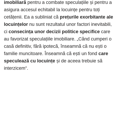
imobiliară
pentru a combate speculațiile și pentru a
asigura accesul echitabil la locuințe pentru toți
cetățenii. Ea a subliniat că
prețurile exorbitante ale
locuințelor
nu sunt rezultatul unor factori inevitabili,
ci
consecința unor decizii politice specifice
care
au favorizat speculațiile imobiliare.​ „Când cumperi o
casă definitiv, fără ipotecă, înseamnă că nu ești o
familie muncitoare. Înseamnă că ești un fond
care
speculează cu locuințe
și de aceea trebuie să
interzicem”.