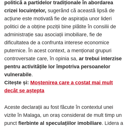
politică a partidelor tradiționale în abordarea
crizei locuințelor,
sugerând că această lipsă de
acțiune este motivată fie de aspirația unor lideri
politici de a obține poziții bine plătite în consilii de
administrație sau asociații imobiliare, fie de
dificultatea de a confrunta interese economice
puternice. În acest context, a menționat grupuri
controversate care, în opinia sa,
ar trebui interzise
pentru activitățile lor împotriva persoanelor
vulnerabile
.
Citește și:
Moștenirea care a costat mai mult
decât se aștepta
Aceste declarații au fost făcute în contextul unei
vizite în Malaga, un oraș considerat de mult timp un
punct
fierbinte al speculațiilor imobiliare
. Lidera a