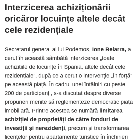
Interzicerea achiziționării
oricăror locuințe altele decât
cele rezidențiale
Secretarul general al lui Podemos,
Ione Belarra,
a
cerut în această sâmbătă interzicerea „toate
achizițiile de locuințe în Spania, altele decât cele
rezidențiale”, după ce a cerut o intervenție „în forță”
pe această piață. În cadrul unei întâlniri cu peste
200 de participanți, s-a discutat despre diverse
propuneri menite să reglementeze democratic piața
imobiliară. Printre acestea se numără
limitarea
achiziției de proprietăți de către fonduri de
investiții și nerezidenți
, precum și transformarea
licențelor pentru apartamente turistice în închirieri