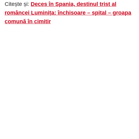
Citește și:
Deces în Spania, destinul trist al
româncei Luminița: închisoare – spital – groapa
comună în cimitir