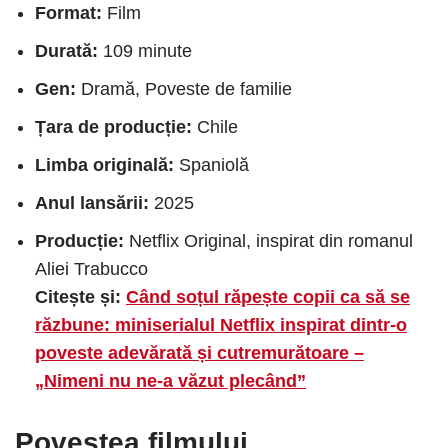
Format:
Film
Durată:
109 minute
Gen:
Dramă, Poveste de familie
Țara de producție:
Chile
Limba originală:
Spaniolă
Anul lansării:
2025
Producție:
Netflix Original, inspirat din romanul
Aliei Trabucco
Citește și:
Când soțul răpește copii ca să se
răzbune: miniserialul Netflix inspirat dintr-o
poveste adevărată și cutremurătoare –
„Nimeni nu ne-a văzut plecând”
Povestea filmului