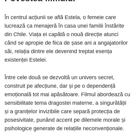
În centrul acțiunii se află Estela, o femeie care
lucrează ca menajeră în casa unei familii înstărite
din Chile. Viața ei capătă o nouă direcție atunci
când se apropie de fiica de șase ani a angajatorilor
săi, relația dintre ele devenind treptat esența
existenței Estelei.
Între cele două se dezvoltă un univers secret,
construit pe afecțiune, dar și pe o dependență
emoțională tot mai apăsătoare. Filmul abordează cu
sensibilitate tema dragostei materne, a singurătății
și a granițelor invizibile care separă protecția de
posesivitate, punând accent pe dilemele morale și
psihologice generate de relațiile neconvenționale.