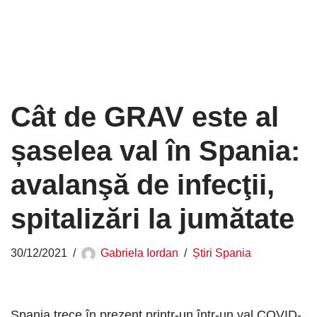
Cât de GRAV este al
șaselea val în Spania:
avalanşă de infecţii,
spitalizări la jumătate
30/12/2021
Gabriela Iordan
Știri Spania
Spania trece în prezent printr-un într-un val COVID-