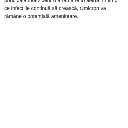
principala motiv pentru a rămâne în alertă. În timp
ce infecțiile continuă să crească, Omicron va
rămâne o potențială amenințare.