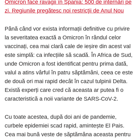
Omicron face ravagii în Spania: 500 de internări pe
zi. Regiunile pregătesc noi restricţii de Anul Nou
Până când vor exista informații definitive cu privire
la severitatea exactă a Omicron în rândul celor
vaccinați, cea mai clară cale de ieșire din acest val
este simplă: ca infecțiile să scadă. În Africa de Sud,
unde Omicron a fost identificat pentru prima dată,
valul a atins vârful în patru săptămâni, ceea ce este
de două ori mai rapid decât în ​​cazul tulpinii Delta.
Există experți care cred că aceasta ar putea fi o
caracteristică a noii variante de SARS-CoV-2.
Cu toate acestea, după doi ani de pandemie,
curbele epidemiei scad rapid, amintește El Pais.
Cea mai bună veste de săptămâna aceasta pentru