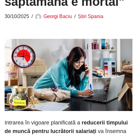
săptămână e mortal”
30/10/2025
Georgi Baciu
Știri Spania
Intrarea în vigoare planificată a
reducerii timpului
de muncă pentru lucrătorii salariați
va însemna