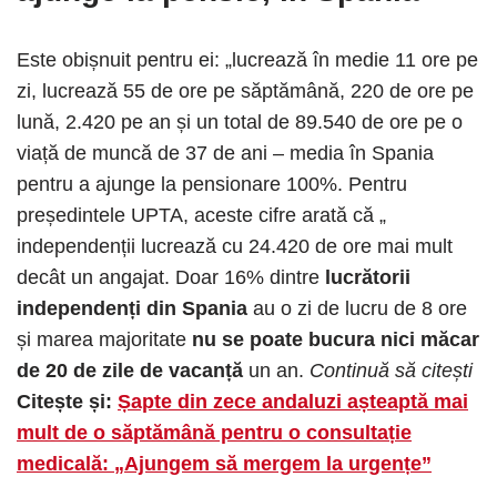
Este obișnuit pentru ei: „lucrează în medie 11 ore pe
zi, lucrează 55 de ore pe săptămână, 220 de ore pe
lună, 2.420 pe an și un total de 89.540 de ore pe o
viață de muncă de 37 de ani – media în Spania
pentru a ajunge la pensionare 100%. Pentru
președintele UPTA, aceste cifre arată că „
independenții lucrează cu 24.420 de ore mai mult
decât un angajat. Doar 16% dintre
lucrătorii
independenți din Spania
au o zi de lucru de 8 ore
și marea majoritate
nu se poate bucura nici măcar
de 20 de zile de vacanță
un an.
Continuă să citești
Citește și:
Șapte din zece andaluzi așteaptă mai
mult de o săptămână pentru o consultație
medicală: „Ajungem să mergem la urgențe”