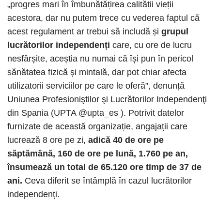
„progres mari în îmbunătățirea calității vieții
acestora, dar nu putem trece cu vederea faptul că
acest regulament ar trebui să includă și
grupul
lucrătorilor independenți
care, cu ore de lucru
nesfârșite, aceștia nu numai că își pun în pericol
sănătatea fizică și mintală, dar pot chiar afecta
utilizatorii serviciilor pe care le oferă”, denunță
Uniunea Profesioniştilor şi Lucrătorilor Independenţi
din Spania (UPTA @upta_es ). Potrivit datelor
furnizate de această organizație, angajații care
lucrează 8 ore pe zi,
adică 40 de ore pe
săptămână, 160 de ore pe lună, 1.760 pe an,
însumează un total de 65.120 ore timp de 37 de
ani.
Ceva diferit se întâmplă în cazul lucrătorilor
independenți.