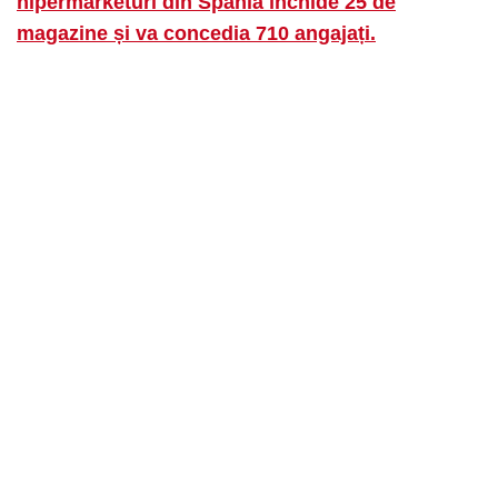
hipermarketuri din Spania închide 25 de
magazine și va concedia 710 angajați.