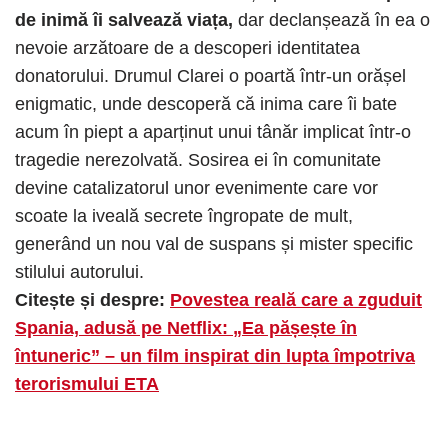
de inimă îi salvează viața,
dar declanșează în ea o
nevoie arzătoare de a descoperi identitatea
donatorului. Drumul Clarei o poartă într-un orășel
enigmatic, unde descoperă că inima care îi bate
acum în piept a aparținut unui tânăr implicat într-o
tragedie nerezolvată. Sosirea ei în comunitate
devine catalizatorul unor evenimente care vor
scoate la iveală secrete îngropate de mult,
generând un nou val de suspans și mister specific
stilului autorului.
Citește și despre:
Povestea reală care a zguduit
Spania, adusă pe Netflix: „Ea pășește în
întuneric” – un film inspirat din lupta împotriva
terorismului ETA