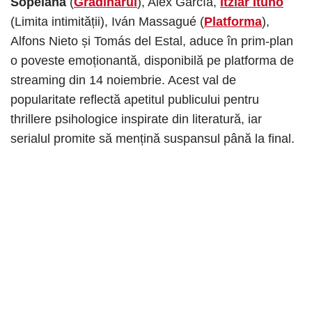
Sopelana
(
Grădinarul
), Alex García,
Itziar Ituño
(Limita intimității), Iván Massagué (
Platforma
),
Alfons Nieto și Tomás del Estal, aduce în prim-plan
o poveste emoționantă, disponibilă pe platforma de
streaming din 14 noiembrie. Acest val de
popularitate reflectă apetitul publicului pentru
thrillere psihologice inspirate din literatură, iar
serialul promite să mențină suspansul până la final.