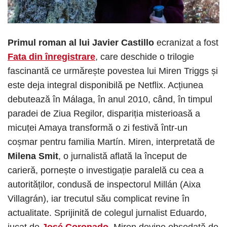
Primul roman al lui Javier Castillo
ecranizat a fost
Fata din înregistrare
, care deschide o trilogie
fascinantă ce urmărește povestea lui Miren Triggs și
este deja integral disponibilă pe Netflix. Acțiunea
debutează în Málaga, în anul 2010, când, în timpul
paradei de Ziua Regilor, dispariția misterioasă a
micuței Amaya transformă o zi festivă într-un
coșmar pentru familia Martín. Miren, interpretată de
Milena Smit
, o jurnalistă aflată la început de
carieră, pornește o investigație paralelă cu cea a
autorităților, condusă de inspectorul Millán (Aixa
Villagrán), iar trecutul său complicat revine în
actualitate. Sprijinită de colegul jurnalist Eduardo,
jucat de
José Coronado
, Miren devine obsedată de