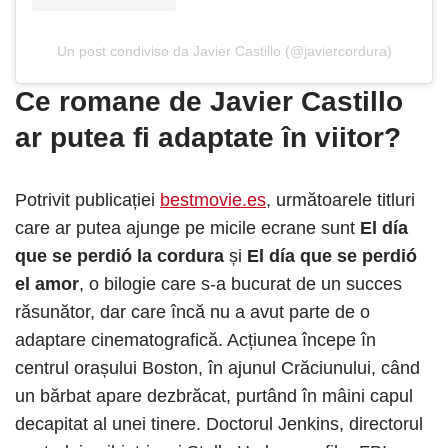
Un post condiviso da Javier Castillo (@javiercordura)
Ce romane de Javier Castillo
ar putea fi adaptate în viitor?
Potrivit publicației
bestmovie.es
, următoarele titluri
care ar putea ajunge pe micile ecrane sunt
El día
que se perdió la cordura
și
El día que se perdió
el amor
, o bilogie care s-a bucurat de un succes
răsunător, dar care încă nu a avut parte de o
adaptare cinematografică. Acțiunea începe în
centrul orașului Boston, în ajunul Crăciunului, când
un bărbat apare dezbrăcat, purtând în mâini capul
decapitat al unei tinere. Doctorul Jenkins, directorul