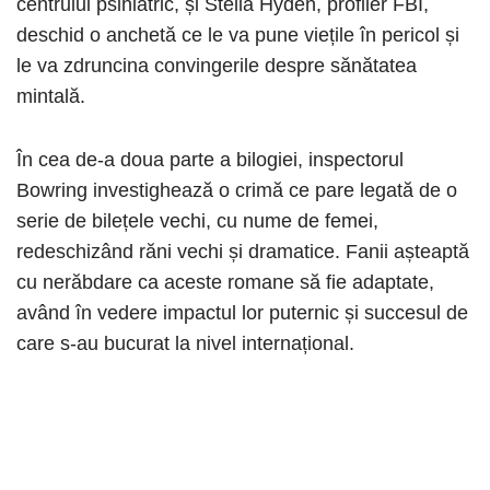
centrului psihiatric, și Stella Hyden, profiler FBI,
deschid o anchetă ce le va pune viețile în pericol și
le va zdruncina convingerile despre sănătatea
mintală.
În cea de-a doua parte a bilogiei, inspectorul
Bowring investighează o crimă ce pare legată de o
serie de bilețele vechi, cu nume de femei,
redeschizând răni vechi și dramatice. Fanii așteaptă
cu nerăbdare ca aceste romane să fie adaptate,
având în vedere impactul lor puternic și succesul de
care s-au bucurat la nivel internațional.