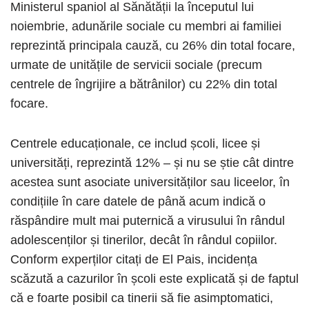
Ministerul spaniol al Sănătății la începutul lui
noiembrie, adunările sociale cu membri ai familiei
reprezintă principala cauză, cu 26% din total focare,
urmate de unitățile de servicii sociale (precum
centrele de îngrijire a bătrânilor) cu 22% din total
focare.
Centrele educaționale, ce includ școli, licee și
universități, reprezintă 12% – și nu se știe cât dintre
acestea sunt asociate universităților sau liceelor, în
condițiile în care datele de până acum indică o
răspândire mult mai puternică a virusului în rândul
adolescenților și tinerilor, decât în rândul copiilor.
Conform experților citați de El Pais, incidența
scăzută a cazurilor în școli este explicată și de faptul
că e foarte posibil ca tinerii să fie asimptomatici,