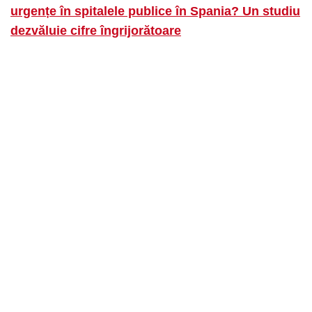
urgențe în spitalele publice în Spania? Un studiu
dezvăluie cifre îngrijorătoare