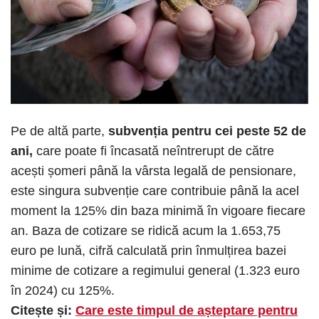
Pe de altă parte,
subvenția pentru cei peste 52 de
ani,
care poate fi încasată neîntrerupt de către
acești șomeri până la vârsta legală de pensionare,
este singura subvenție care contribuie până la acel
moment la 125% din baza minimă în vigoare fiecare
an. Baza de cotizare se ridică acum la 1.653,75
euro pe lună, cifră calculată prin înmulțirea bazei
minime de cotizare a regimului general (1.323 euro
în 2024) cu 125%.
Citește și:
Care este timpul de așteptare pentru