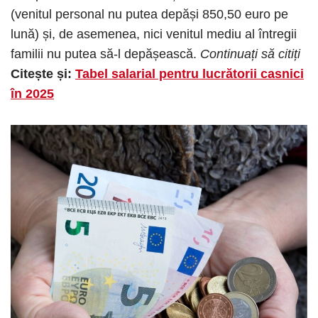
(venitul personal nu putea depăși 850,50 euro pe
lună) și, de asemenea, nici venitul mediu al întregii
familii nu putea să-l depășească.
Continuați să citiți
Citește și:
Tabel salarial pentru lucrătorii casnici
în 2025