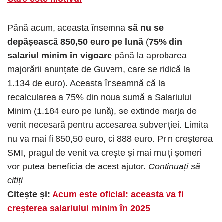
Până acum, aceasta însemna
să nu se
depășească 850,50 euro pe lună
(
75% din
salariul minim în vigoare
până la aprobarea
majorării anunțate de Guvern, care se ridică la
1.134 de euro). Aceasta înseamnă că la
recalcularea a 75% din noua sumă a Salariului
Minim (1.184 euro pe lună), se extinde marja de
venit necesară pentru accesarea subvenției. Limita
nu va mai fi 850,50 euro, ci 888 euro. Prin creșterea
SMI, pragul de venit va crește și mai mulți șomeri
vor putea beneficia de acest ajutor.
Continuați să
citiți
Citește și:
Acum este oficial: aceasta va fi
creșterea salariului minim în 2025