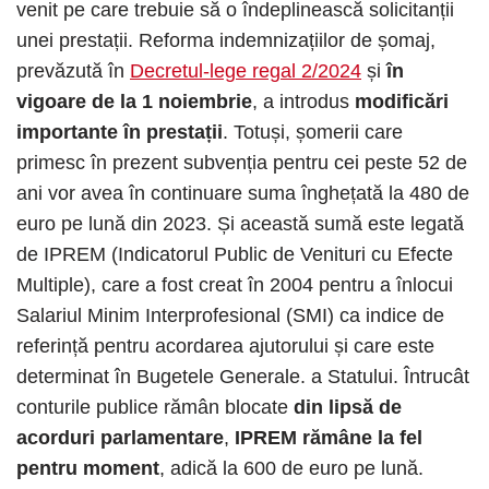
venit pe care trebuie să o îndeplinească solicitanții
unei prestații. Reforma indemnizațiilor de șomaj,
prevăzută în
Decretul-lege regal 2/2024
și
în
vigoare de la 1 noiembrie
, a introdus
modificări
importante în prestații
. Totuși, șomerii care
primesc în prezent subvenția pentru cei peste 52 de
ani vor avea în continuare suma înghețată la 480 de
euro pe lună din 2023. Și această sumă este legată
de IPREM (Indicatorul Public de Venituri cu Efecte
Multiple), care a fost creat în 2004 pentru a înlocui
Salariul Minim Interprofesional (SMI) ca indice de
referință pentru acordarea ajutorului și care este
determinat în Bugetele Generale. a Statului. Întrucât
conturile publice rămân blocate
din lipsă de
acorduri parlamentare
,
IPREM rămâne la fel
pentru moment
, adică la 600 de euro pe lună.