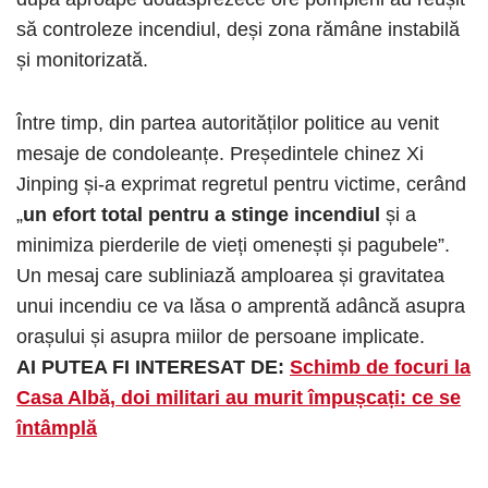
să controleze incendiul, deși zona rămâne instabilă
și monitorizată.
Între timp, din partea autorităților politice au venit
mesaje de condoleanțe. Președintele chinez Xi
Jinping și-a exprimat regretul pentru victime, cerând
„
un efort total pentru a stinge incendiul
și a
minimiza pierderile de vieți omenești și pagubele”.
Un mesaj care subliniază amploarea și gravitatea
unui incendiu ce va lăsa o amprentă adâncă asupra
orașului și asupra miilor de persoane implicate.
AI PUTEA FI INTERESAT DE:
Schimb de focuri la
Casa Albă, doi militari au murit împușcați: ce se
întâmplă