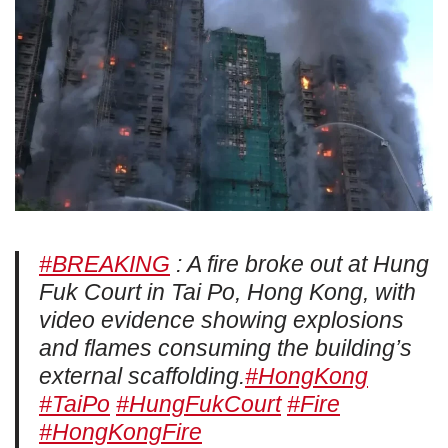
#BREAKING
: A fire broke out at Hung
Fuk Court in Tai Po, Hong Kong, with
video evidence showing explosions
and flames consuming the building’s
external scaffolding.
#HongKong
#TaiPo
#HungFukCourt
#Fire
#HongKongFire