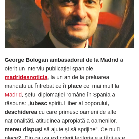
George Bologan ambasadorul de la Madrid
a
oferit un interviu publicației spaniole
madridesnoticia
, la un an de la preluarea
mandatului. Întrebat ce
îi place
cel mai mult la
Madrid
, șeful diplomației române în Spania a
răspuns: „
Iubesc
spiritul liber al poporului
,
deschiderea
cu care primesc oameni de alte
naționalități, atitudinea apropiată a oamenilor,
mereu dispuș
i să ajute și să sprijine”. Ce nu îi
place? „Din cauza extinderii teritoriale a țării este