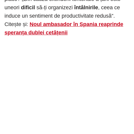
uneori
dificil
să-ți organizezi
întâlnirile
, ceea ce
induce un sentiment de productivitate redusă”.
Citește și:
Noul ambasador în Spania reaprinde
speranța dublei cetățenii