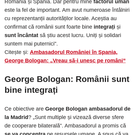
România și Spania. Dar pentru mine
factorul uman
este la fel de important. Am avut numeroase întâlniri
cu reprezentanții autorităților locale. Aceștia au
confirmat că românii sunt foarte bine
integrați
și
sunt încântat
să știu acest lucru. Uniți și solidari
suntem mai puternici”.
Citește și:
Ambasadorul României în Spania,
George Bologan: „Vreau să-i unesc pe români”
George Bologan: Românii sunt
bine integrați
Ce obiective are
George Bologan ambasadorul de
la Madrid
? „Sunt multiple și vizează diverse sfere
de cooperare bilaterală”. Ambasadorul a promis că
se va concentra
pe resursele umane. A spus că va