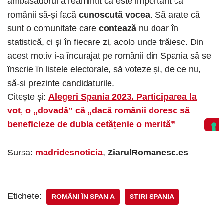
ambasadorul a reamintit că este important ca
românii să-și facă
cunoscută vocea
. Să arate că
sunt o comunitate care
contează
nu doar în
statistică, ci și în fiecare zi, acolo unde trăiesc. Din
acest motiv i-a încurajat pe românii din Spania să se
înscrie în listele electorale, să voteze și, de ce nu,
să-și prezinte candidaturile.
Citește și:
Alegeri Spania 2023. Participarea la
vot, o „dovadă” că „dacă românii doresc să
beneficieze de dubla cetățenie o merită”
Sursa:
madridesnoticia
,
ZiarulRomanesc.es
Etichete:
ROMÂNI ÎN SPANIA
STIRI SPANIA