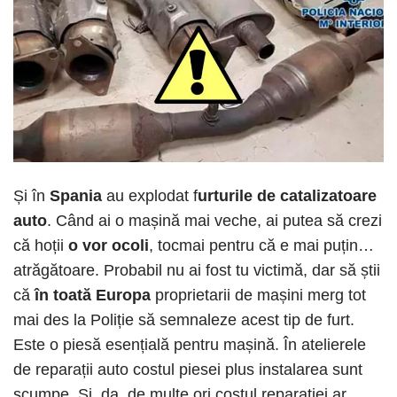
Și în
Spania
au explodat f
urturile de catalizatoare
auto
. Când ai o mașină mai veche, ai putea să crezi
că hoții
o vor ocoli
, tocmai pentru că e mai puțin…
atrăgătoare. Probabil nu ai fost tu victimă, dar să știi
că
în toată Europa
proprietarii de mașini merg tot
mai des la Poliție să semnaleze acest tip de furt.
Este o piesă esențială pentru mașină. În atelierele
de reparații auto costul piesei plus instalarea sunt
scumpe. Și, da, de multe ori costul reparației ar