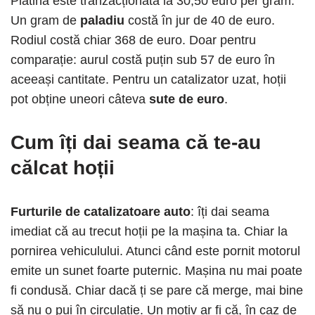
Platina este tranzacționată la 30,50 euro per gram.
Un gram de
paladiu
costă în jur de 40 de euro.
Rodiul costă chiar 368 de euro. Doar pentru
comparație: aurul costă puțin sub 57 de euro în
aceeași cantitate. Pentru un catalizator uzat, hoții
pot obține uneori câteva
sute de euro
.
Cum îți dai seama că te-au
călcat hoții
Furturile de catalizatoare auto
: îți dai seama
imediat că au trecut hoții pe la mașina ta. Chiar la
pornirea vehiculului. Atunci când este pornit motorul
emite un sunet foarte puternic. Mașina nu mai poate
fi condusă. Chiar dacă ți se pare că merge, mai bine
să nu o pui în circulație. Un motiv ar fi că, în caz de