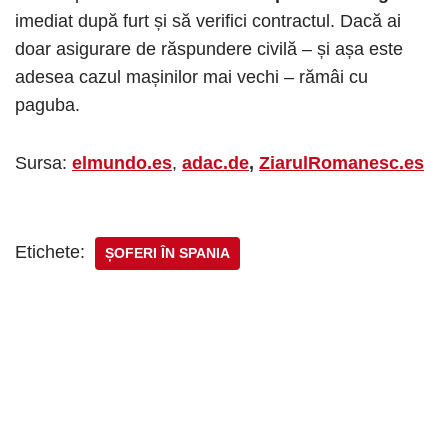
imediat după furt și să verifici contractul. Dacă ai
doar asigurare de răspundere civilă – și așa este
adesea cazul mașinilor mai vechi – rămâi cu
paguba.
Sursa:
elmundo.es
,
adac.de
,
ZiarulRomanesc.es
Etichete:
ȘOFERI ÎN SPANIA