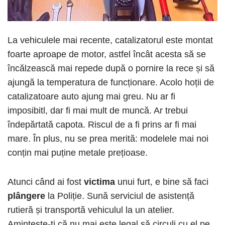
La vehiculele mai recente, catalizatorul este montat
foarte aproape de motor, astfel încât acesta să se
încălzească mai repede după o pornire la rece și să
ajungă la temperatura de funcționare. Acolo hoții de
catalizatoare auto ajung mai greu. Nu ar fi
imposibitl, dar fi mai mult de muncă. Ar trebui
îndepărtată capota. Riscul de a fi prins ar fi mai
mare. În plus, nu se prea merită: modelele mai noi
conțin mai puține metale prețioase.
Atunci când ai fost
victima
unui furt, e bine să faci
plângere
la Poliție. Sună serviciul de asistență
rutieră și transportă vehiculul la un atelier.
Amintește-ți că nu mai este legal să circuli cu el pe