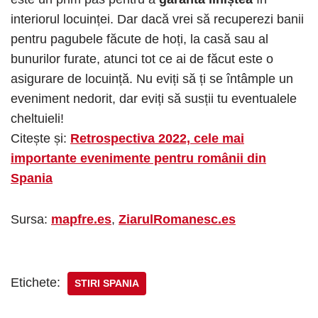
interiorul locuinței. Dar dacă vrei să recuperezi banii
pentru pagubele făcute de hoți, la casă sau al
bunurilor furate, atunci tot ce ai de făcut este o
asigurare de locuință. Nu eviți să ți se întâmple un
eveniment nedorit, dar eviți să susții tu eventualele
cheltuieli!
Citește și:
Retrospectiva 2022, cele mai
importante evenimente pentru românii din
Spania
Sursa:
mapfre.es
,
ZiarulRomanesc.es
Etichete:
STIRI SPANIA