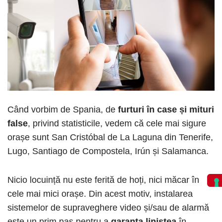
Când vorbim de Spania, de
furturi în case și mituri
false
, privind statisticile, vedem că cele mai sigure
orașe sunt San Cristóbal de La Laguna din Tenerife,
Lugo, Santiago de Compostela, Irún și Salamanca.
Nicio locuință nu este ferită de hoți, nici măcar în
cele mai mici orașe. Din acest motiv, instalarea
sistemelor de supraveghere video și/sau de alarmă
este un prim pas pentru a
garanta liniștea
în