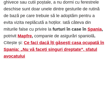
ghivece sau cutii poștale, a nu dormi cu ferestrele
deschise sunt doar unele dintre gesturile de rutină
de bază pe care trebuie să le adoptăm pentru a
evita vizita neplăcută a hoților. Iată câteva din
miturile false cu privire la
furturi în case în
Spania
,
potrivit
Mapfre
,
companie de asigurări spaniolă
.
Citește și:
Ce faci dacă îți găsești casa ocupată în
Spania: „Nu vă faceți singuri dreptate”, sfatul
avocatului