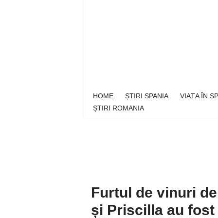
Sari
la
conținut
HOME
ȘTIRI SPANIA
VIAȚA ÎN 
ȘTIRI ROMANIA
Furtul de vinuri d
și Priscilla au fos