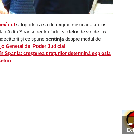
omânul
și logodnica sa de origine mexicană au fost
tanță din Spania pentru furtul sticlelor de vin de lux
judecătorii și ce spune
sentința
despre modul de
jo General del Poder Judicial
.
în Spania: creșterea prețurilor determină explozia
eturi