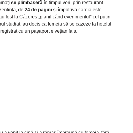
amnați
se plimbaseră
în timpul verii prin restaurant
 Sentința, de
24 de pagini
și împotriva căreia este
 au fost la Cáceres „planificând evenimentul” cel puțin
nul studiat, au decis ca femeia să se cazeze la hotelul
egistrat cu un pașaport elvețian fals.
u a venit la cină și a rămas împreună cu femeia, fără