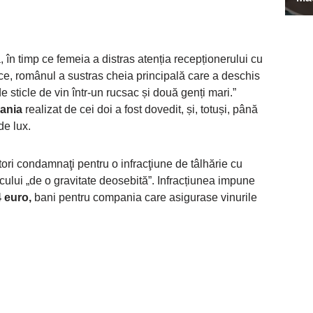
 în timp ce femeia a distras atenția recepționerului cu
vice, românul a sustras cheia principală care a deschis
de sticle de vin într-un rucsac și două genți mari.”
pania
realizat de cei doi a fost dovedit, și, totuși, până
de lux.
tori condamnaţi pentru o infracţiune de tâlhărie cu
cului „de o gravitate deosebită”. Infracțiunea impune
 euro,
bani pentru compania care asigurase vinurile