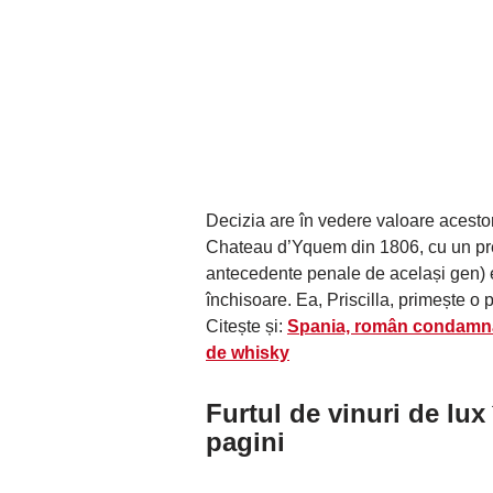
Decizia are în vedere valoare acestor
Chateau d’Yquem din 1806, cu un pr
antecedente penale de același gen) e
închisoare. Ea, Priscilla, primește o
Citește și:
Spania, român condamnat 
de whisky
Furtul de vinuri de lux
pagini