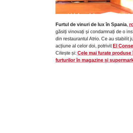
Furtul de vinuri de lux în Spania
,
r
găsiți vinovați și condamnați de o ins
din restaurantul Atrio. Ce au stabilit 
acțiune al celor doi, potrivit
El Conse
Citește și:
Cele mai furate produse 
furturilor în magazine și supermark