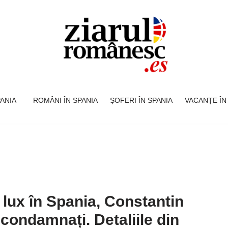
SPANIA
ROMÂNI ÎN SPANIA
ȘOFERI ÎN SPANIA
VACANȚE ÎN
e lux în Spania, Constantin
t condamnați. Detaliile din