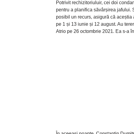
Potrivit rechizitoriuluir, cei doi cond
pentru a planifica săvârșirea jafului.
posibil un recurs, asigură că aceștia
pe 1 și 13 iunie și 12 august. Au tere
Atrio pe 26 octombrie 2021. Ea s-a înr
În aceeași noapte, Constantin Dumitr