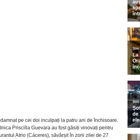
damnat pe cei doi inculpați la patru ani de închisoare.
ica Priscilla Guevara au fost găsiți vinovați pentru
urantul Atrio (Cáceres), săvârșit în zorii zilei de 27