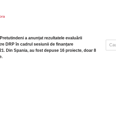
ora
etutindeni a anunțat rezultatele evaluării
tre DRP în cadrul sesiunii de finanțare
21.
Din Spania, au fost depuse 16 proiecte, doar 8
e.