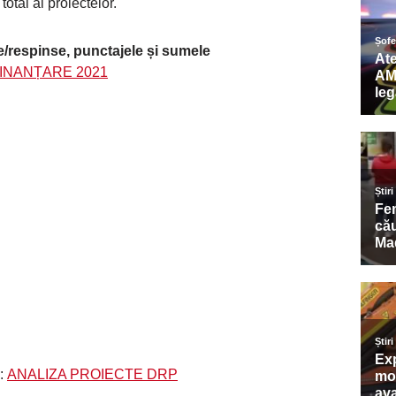
otal al proiectelor.
te/respinse, punctajele și sumele
INANȚARE 2021
e:
ANALIZA PROIECTE DRP