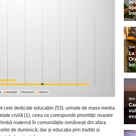
nt cele dedicate educației (53), urmate de mass-media
cietate civilă (1), ceea ce corespunde priorității noastre
 limbă maternă în comunitățile românești din afara
le de duminică, dar și educația prin tradiții și