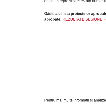
obiceiuri reprezintă 60% din numărul t
Găsiți aici lista proiectelor aproba
aprobate:
REZULTATE SESIUNE F
Pentru mai multe informații și analiz