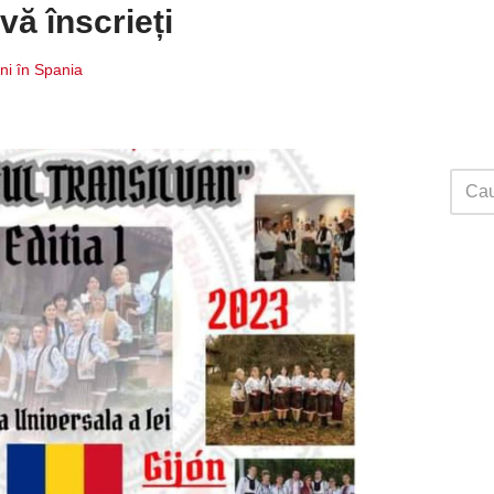
vă înscrieți
i în Spania