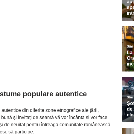
ostume populare autentice
utentice din diferite zone etnografice ale țării,
ună și invitați de seamă vă vor încânta și vor face
 și de neuitat pentru întreaga comunitate românească
resc să participe.