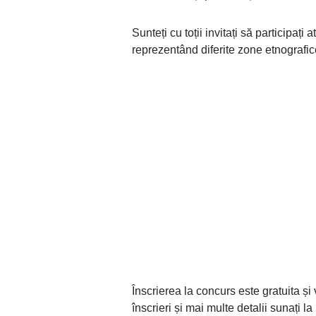
Sunteți cu toții invitați să participați
reprezentând diferite zone etnografi
Înscrierea la concurs este gratuita ș
înscrieri și mai multe detalii sunați l