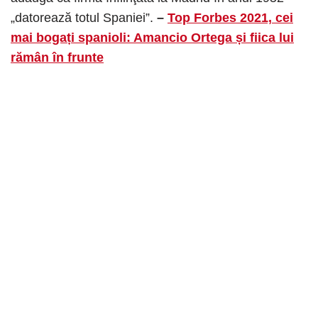
„datorează totul Spaniei”.
–
Top Forbes 2021, cei
mai bogați spanioli: Amancio Ortega și fiica lui
rămân în frunte