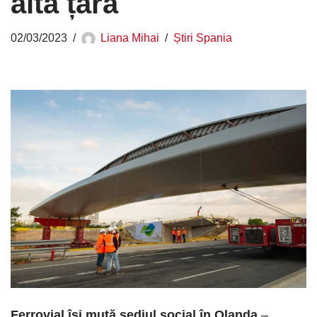
altă țară
02/03/2023
Liana Mihai
Știri Spania
Ferrovial își mută sediul social în Olanda
–