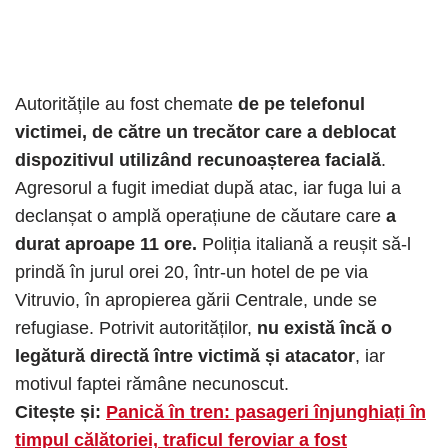
Autoritățile au fost chemate
de pe telefonul
victimei, de către un trecător care a deblocat
dispozitivul utilizând recunoașterea facială
.
Agresorul a fugit imediat după atac, iar fuga lui a
declanșat o amplă operațiune de căutare care
a
durat aproape 11 ore.
Poliția italiană a reușit să-l
prindă în jurul orei 20, într-un hotel de pe via
Vitruvio, în apropierea gării Centrale, unde se
refugiase. Potrivit autorităților,
nu există încă o
legătură directă între victimă și atacator
, iar
motivul faptei rămâne necunoscut.
Citește și:
Panică în tren: pasageri înjunghiați în
timpul călătoriei, traficul feroviar a fost