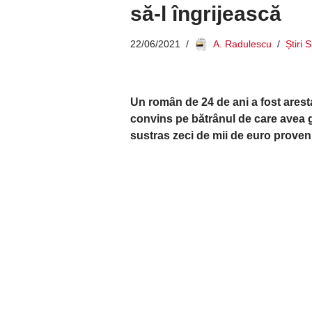
să-l îngrijească
22/06/2021
A. Radulescu
Știri 
Un român de 24 de ani a fost aresta
convins pe bătrânul de care avea g
sustras zeci de mii de euro proveniţ