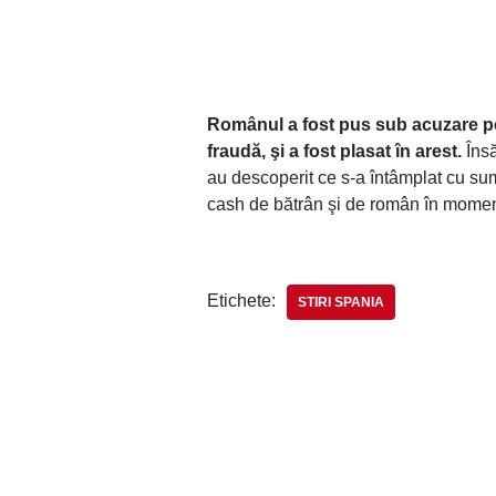
Românul a fost pus sub acuzare pe
fraudă, şi a fost plasat în arest.
Însă
au descoperit ce s-a întâmplat cu s
cash de bătrân şi de român în moment
Etichete:
STIRI SPANIA