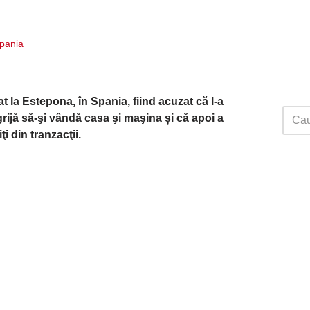
Spania
t la Estepona, în Spania, fiind acuzat că l-a
rijă să-şi vândă casa şi maşina și că apoi a
i din tranzacţii.