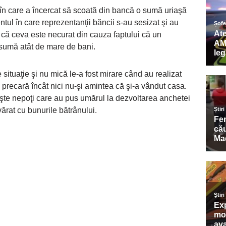
în care a încercat să scoată din bancă o sumă uriaşă
tul în care reprezentanţii băncii s-au sesizat şi au
d că ceva este necurat din cauza faptului că un
 sumă atât de mare de bani.
situaţie şi nu mică le-a fost mirare când au realizat
de precară încât nici nu-şi amintea că şi-a vândut casa.
nişte nepoţi care au pus umărul la dezvoltarea anchetei
ărat cu bunurile bătrânului.