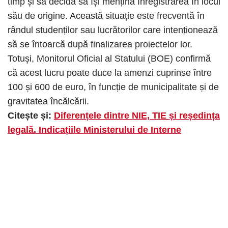
timp și să decidă să își mențină înregistrarea în locul
său de origine. Această situație este frecventă în
rândul studenților sau lucrătorilor care intenționează
să se întoarcă după finalizarea proiectelor lor.
Totuși, Monitorul Oficial al Statului (BOE) confirmă
că acest lucru poate duce la amenzi cuprinse între
100 și 600 de euro, în funcție de municipalitate și de
gravitatea încălcării.
Citește și:
Diferențele dintre NIE, TIE și reședința
legală. Indicațiile Ministerului de Interne