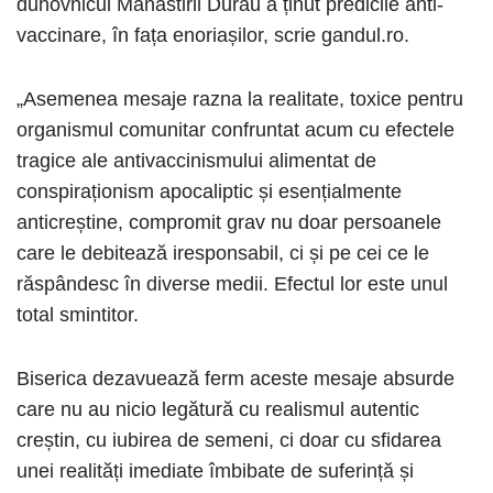
duhovnicul Mânăstirii Durău a ținut predicile anti-
vaccinare, în fața enoriașilor, scrie gandul.ro.
„Asemenea mesaje razna la realitate, toxice pentru
organismul comunitar confruntat acum cu efectele
tragice ale antivaccinismului alimentat de
conspiraționism apocaliptic și esențialmente
anticreștine, compromit grav nu doar persoanele
care le debitează iresponsabil, ci și pe cei ce le
răspândesc în diverse medii. Efectul lor este unul
total smintitor.
Biserica dezavuează ferm aceste mesaje absurde
care nu au nicio legătură cu realismul autentic
creștin, cu iubirea de semeni, ci doar cu sfidarea
unei realități imediate îmbibate de suferință și