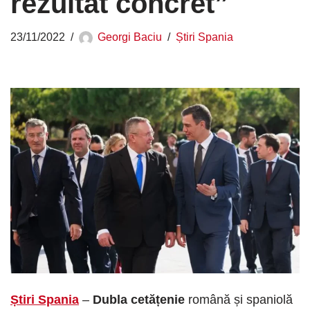
rezultat concret”
23/11/2022
Georgi Baciu
Știri Spania
Știri Spania
–
Dubla cetățenie
română și spaniolă