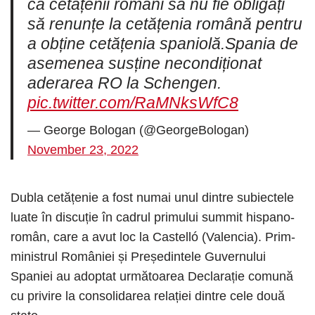
ca cetățenii români să nu fie obligați
să renunțe la cetățenia română pentru
a obține cetățenia spaniolă.Spania de
asemenea susține necondiționat
aderarea RO la Schengen.
pic.twitter.com/RaMNksWfC8
— George Bologan (@GeorgeBologan)
November 23, 2022
Dubla cetățenie a fost numai unul dintre subiectele
luate în discuție în cadrul primului summit hispano-
român, care a avut loc la Castelló (Valencia). Prim-
ministrul României și Președintele Guvernului
Spaniei au adoptat următoarea Declarație comună
cu privire la consolidarea relației dintre cele două