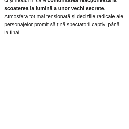
ci și modul în care
comunitatea reacționează la
scoaterea la lumină a unor vechi secrete
.
Atmosfera tot mai tensionată și deciziile radicale ale
personajelor promit să țină spectatorii captivi până
la final.