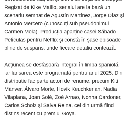
Regizat de Kike Maíllo, serialul are la bază un
scenariu semnat de Agustín Martínez, Jorge Díaz și
Antonio Mercero (cunoscuți sub pseudonimul
Carmen Mola). Producția aparține casei Sábado
Películas pentru Netflix și constă în șase episoade
pline de suspans, unde fiecare detaliu contează.
Acțiunea se desfășoară integral în limba spaniolă,
iar lansarea este programată pentru anul 2025. Din
distribuție fac parte actori de renume, precum Kiti
Mánver, Álvaro Morte, Hovik Keuchkerian, Nadia
Vilaplana, Joan Solé, Zoé Arnao, Nonna Cardoner,
Carlos Scholz și Salva Reina, cel din urmă fiind
distins recent cu premiul Goya.