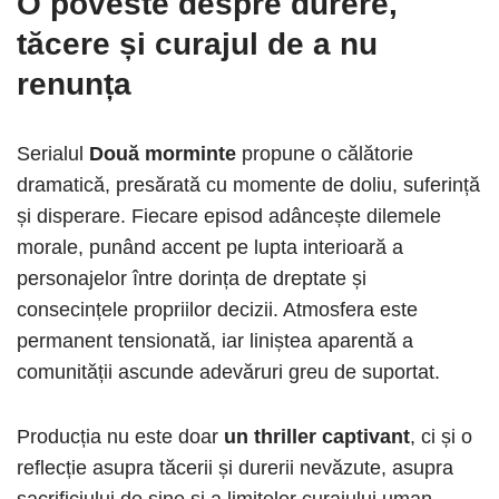
O poveste despre durere,
tăcere și curajul de a nu
renunța
Serialul
Două morminte
propune o călătorie
dramatică, presărată cu momente de doliu, suferință
și disperare. Fiecare episod adâncește dilemele
morale, punând accent pe lupta interioară a
personajelor între dorința de dreptate și
consecințele propriilor decizii. Atmosfera este
permanent tensionată, iar liniștea aparentă a
comunității ascunde adevăruri greu de suportat.
Producția nu este doar
un thriller captivant
, ci și o
reflecție asupra tăcerii și durerii nevăzute, asupra
sacrificiului de sine și a limitelor curajului uman.